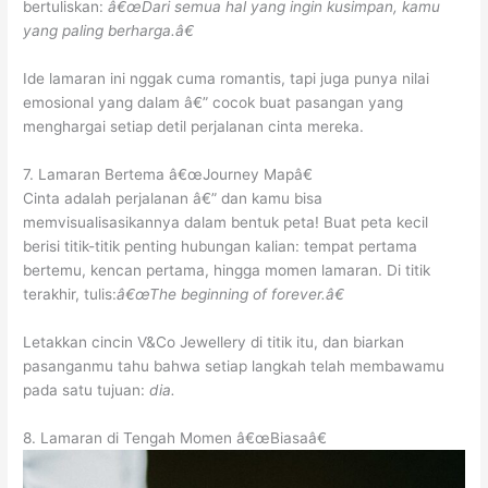
bertuliskan:
â€œDari semua hal yang ingin kusimpan, kamu
yang paling berharga.â€
Ide lamaran ini nggak cuma romantis, tapi juga punya nilai
emosional yang dalam â€” cocok buat pasangan yang
menghargai setiap detil perjalanan cinta mereka.
7. Lamaran Bertema â€œJourney Mapâ€
Cinta adalah perjalanan â€” dan kamu bisa
memvisualisasikannya dalam bentuk peta! Buat peta kecil
berisi titik-titik penting hubungan kalian: tempat pertama
bertemu, kencan pertama, hingga momen lamaran. Di titik
terakhir, tulis:
â€œThe beginning of forever.â€
Letakkan cincin V&Co Jewellery di titik itu, dan biarkan
pasanganmu tahu bahwa setiap langkah telah membawamu
pada satu tujuan:
dia.
8. Lamaran di Tengah Momen â€œBiasaâ€