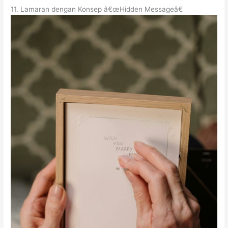
11. Lamaran dengan Konsep â€œHidden Messageâ€