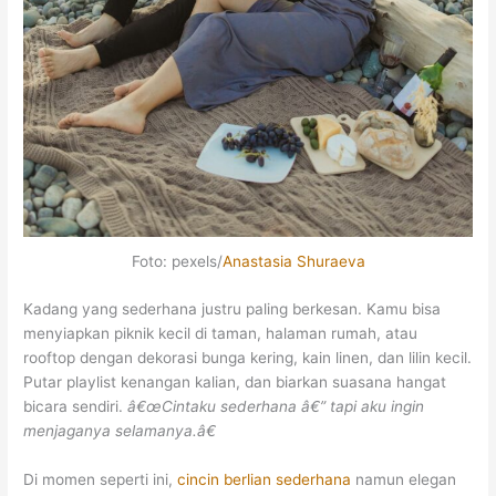
Foto: pexels/
Anastasia Shuraeva
Kadang yang sederhana justru paling berkesan. Kamu bisa
menyiapkan piknik kecil di taman, halaman rumah, atau
rooftop dengan dekorasi bunga kering, kain linen, dan lilin kecil.
Putar playlist kenangan kalian, dan biarkan suasana hangat
bicara sendiri.
â€œCintaku sederhana â€” tapi aku ingin
menjaganya selamanya.â€
Di momen seperti ini,
cincin berlian sederhana
namun elegan