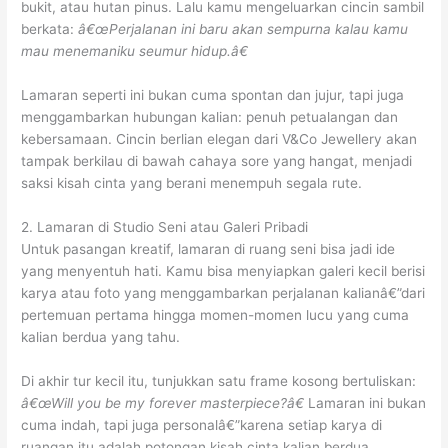
bukit, atau hutan pinus. Lalu kamu mengeluarkan cincin sambil
berkata:
â€œPerjalanan ini baru akan sempurna kalau kamu
mau menemaniku seumur hidup.â€
Lamaran seperti ini bukan cuma spontan dan jujur, tapi juga
menggambarkan hubungan kalian: penuh petualangan dan
kebersamaan. Cincin berlian elegan dari V&Co Jewellery akan
tampak berkilau di bawah cahaya sore yang hangat, menjadi
saksi kisah cinta yang berani menempuh segala rute.
2. Lamaran di Studio Seni atau Galeri Pribadi
Untuk pasangan kreatif, lamaran di ruang seni bisa jadi ide
yang menyentuh hati. Kamu bisa menyiapkan galeri kecil berisi
karya atau foto yang menggambarkan perjalanan kalianâ€”dari
pertemuan pertama hingga momen-momen lucu yang cuma
kalian berdua yang tahu.
Di akhir tur kecil itu, tunjukkan satu frame kosong bertuliskan:
â€œWill you be my forever masterpiece?â€
Lamaran ini bukan
cuma indah, tapi juga personalâ€”karena setiap karya di
ruangan itu adalah potongan kisah cinta kalian berdua.