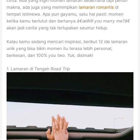
cinta. Ada yang ingin momen lamaran sederhana tapi penuh
makna, ada juga yang memimpikan
lamaran romantis
di
tempat istimewa. Apa pun gayamu, satu hal pasti: momen
ketika kamu berlutut dan bertanya
â€œWill you marry me?â€
akan jadi cerita yang tak terlupakan seumur hidup.
Kalau kamu sedang mencari inspirasi, berikut 12 ide lamaran
unik yang bisa bikin momen itu terasa lebih personal,
berkesan, dan 100%
you two
.
Yuk
, disimak!
1. Lamaran di Tengah
Road Trip