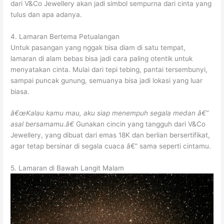
dari V&Co Jewellery akan jadi simbol sempurna dari cinta yang
tulus dan apa adanya.
4. Lamaran Bertema Petualangan
Untuk pasangan yang nggak bisa diam di satu tempat,
lamaran di alam bebas bisa jadi cara paling otentik untuk
menyatakan cinta. Mulai dari tepi tebing, pantai tersembunyi,
sampai puncak gunung, semuanya bisa jadi lokasi yang luar
biasa.
â€œKalau kamu mau, aku siap menempuh segala medan â€”
asal bersamamu.â€
Gunakan cincin yang tangguh dari V&Co
Jewellery, yang dibuat dari emas 18K dan berlian bersertifikat,
agar tetap bersinar di segala cuaca â€” sama seperti cintamu.
5. Lamaran di Bawah Langit Malam