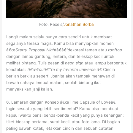
Foto: Pexels/
Jonathan Borba
Langit malam selalu punya cara sendiri untuk membuat
segalanya terasa magis. Kamu bisa menyiapkan momen
â€œ
Starry Proposal Night
â€â€”dekorasi taman atau
rooftop
dengan lampu gantung, lentera, dan teleskop kecil untuk
melihat bintang.
Tulis pesan di
neon sign
atau lampu berbentuk
konstelasi:
â€œYouâ€™re my favorite universe.â€
Cincin
berlian berkilau seperti Joanita akan tampak menawan di
bawah cahaya lembut malam, seolah bintang ikut
menyaksikan janji kalian.
6. Lamaran dengan Konsep â€œTime Capsule of Loveâ€
Ingin sesuatu yang lebih sentimental? Kamu bisa membuat
kapsul waktu berisi benda-benda kecil yang punya kenangan:
tiket bioskop pertama, surat kecil, atau foto lama. Di bagian
paling bawah kotak, letakkan cincin dan sebuah catatan