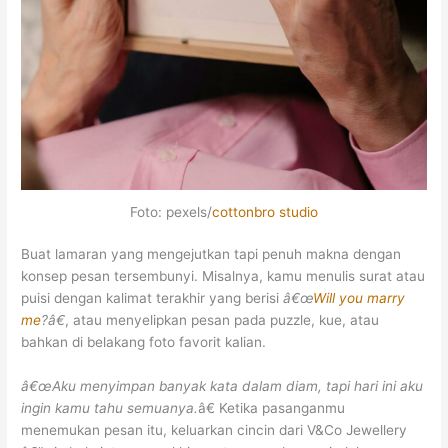
Foto: pexels/
cottonbro studio
Buat lamaran yang mengejutkan tapi penuh makna dengan
konsep pesan tersembunyi. Misalnya, kamu menulis surat atau
puisi dengan kalimat terakhir yang berisi
â€œ
Will you marry
me
?â€
, atau menyelipkan pesan pada puzzle, kue, atau
bahkan di belakang foto favorit kalian.
â€œAku menyimpan banyak kata dalam diam, tapi hari ini aku
ingin kamu tahu semuanya.
â€ Ketika pasanganmu
menemukan pesan itu, keluarkan cincin dari V&Co Jewellery