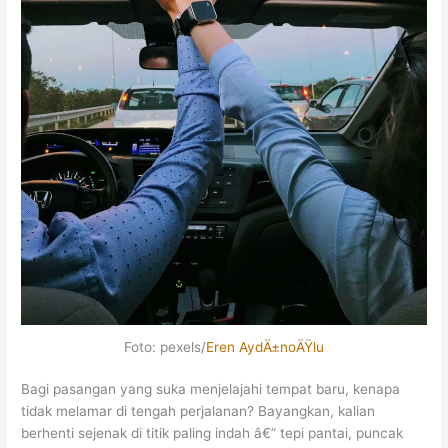
Foto: pexels/
Eren AydÄ±noÄŸlu
Bagi pasangan yang suka menjelajahi tempat baru, kenapa
tidak melamar di tengah perjalanan? Bayangkan, kalian
berhenti sejenak di titik paling indah â€” tepi pantai, puncak