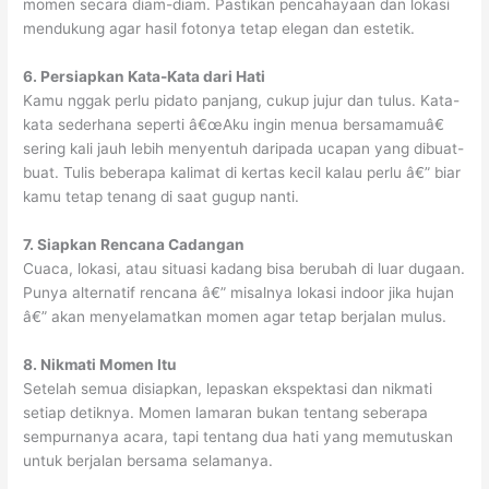
momen secara diam-diam. Pastikan pencahayaan dan lokasi
mendukung agar hasil fotonya tetap elegan dan estetik.
6. Persiapkan Kata-Kata dari Hati
Kamu nggak perlu pidato panjang, cukup jujur dan tulus. Kata-
kata sederhana seperti â€œAku ingin menua bersamamuâ€
sering kali jauh lebih menyentuh daripada ucapan yang dibuat-
buat. Tulis beberapa kalimat di kertas kecil kalau perlu â€” biar
kamu tetap tenang di saat gugup nanti.
7. Siapkan Rencana Cadangan
Cuaca, lokasi, atau situasi kadang bisa berubah di luar dugaan.
Punya alternatif rencana â€” misalnya lokasi indoor jika hujan
â€” akan menyelamatkan momen agar tetap berjalan mulus.
8. Nikmati Momen Itu
Setelah semua disiapkan, lepaskan ekspektasi dan nikmati
setiap detiknya. Momen lamaran bukan tentang seberapa
sempurnanya acara, tapi tentang dua hati yang memutuskan
untuk berjalan bersama selamanya.