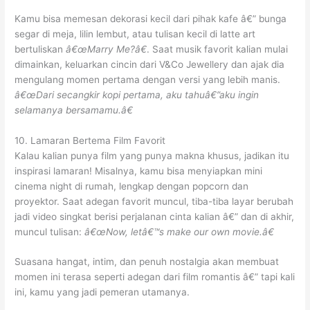
Kamu bisa memesan dekorasi kecil dari pihak kafe â€” bunga
segar di meja, lilin lembut, atau tulisan kecil di latte art
bertuliskan
â€œMarry Me?â€
. Saat musik favorit kalian mulai
dimainkan, keluarkan cincin dari V&Co Jewellery dan ajak dia
mengulang momen pertama dengan versi yang lebih manis.
â€œDari secangkir kopi pertama, aku tahuâ€”aku ingin
selamanya bersamamu.â€
10. Lamaran Bertema Film Favorit
Kalau kalian punya film yang punya makna khusus, jadikan itu
inspirasi lamaran! Misalnya, kamu bisa menyiapkan mini
cinema night di rumah, lengkap dengan popcorn dan
proyektor. Saat adegan favorit muncul, tiba-tiba layar berubah
jadi video singkat berisi perjalanan cinta kalian â€” dan di akhir,
muncul tulisan:
â€œNow, letâ€™s make our own movie.â€
Suasana hangat, intim, dan penuh nostalgia akan membuat
momen ini terasa seperti adegan dari film romantis â€” tapi kali
ini, kamu yang jadi pemeran utamanya.