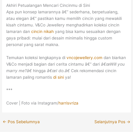
Akhiri Petualangan Mencari Cincinmu di Sini
Apa pun konsep lamarannya â€” sederhana, berpetualang,
atau elegan â€” pastikan kamu memilih cincin yang mewakili
kisah cintamu. V&Co Jewellery menghadirkan koleksi cincin
lamaran dan
cincin nikah
yang bisa kamu sesuaikan dengan
gaya pribadi: mulai dari desain minimalis hingga custom
personal yang sarat makna.
Temukan koleksi lengkapnya di
vncojewellery.com
dan biarkan
V&Co menjadi bagian dari cerita cintamu â€” dari
â€œWill you
marry me?â€
hingga
â€œI do.â€
Cek rekomendasi cincin
lamaran paling romantis
di sini
ya!
***
Cover |
Foto via Instagram/
harrisvriza
←
Pos Sebelumnya
Selanjutnya Pos
→