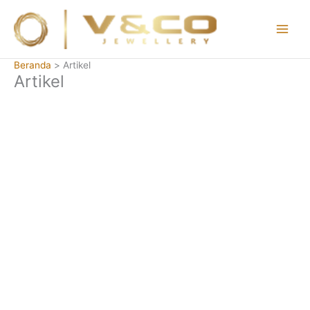
Lewati
ke
konten
Main
Men
Beranda
Artikel
Artikel