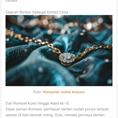
cinta!Â
Sejarah Berlian Sebagai Simbol Cinta
Foto:
Romanian online lessons
Dari Romawi Kuno hingga Abad ke-15
Sejak zaman Romawi, perhiasan berlian sudah punya tempat
spesial di hati banyak orang. Dulu, mereka percaya berlian