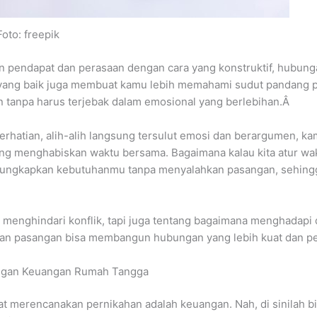
Foto: freepik
n pendapat dan perasaan dengan cara yang konstruktif, hubun
 yang baik juga membuat kamu lebih memahami sudut pandang pa
tanpa harus terjebak dalam emosional yang berlebihan.Â
perhatian, alih-alih langsung tersulut emosi dan berargumen
rang menghabiskan waktu bersama. Bagaimana kalau kita atur w
ngungkapkan kebutuhanmu tanpa menyalahkan pasangan, sehing
g menghindari konflik, tapi juga tentang bagaimana menghadap
u dan pasangan bisa membangun hubungan yang lebih kuat dan 
angan Keuangan Rumah Tangga
aat merencanakan pernikahan adalah keuangan. Nah, di sinilah b