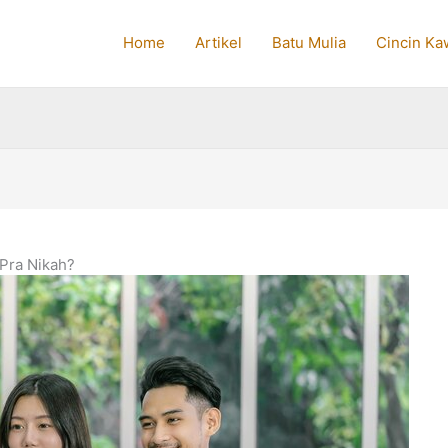
Home
Artikel
Batu Mulia
Cincin Ka
 Pra Nikah?