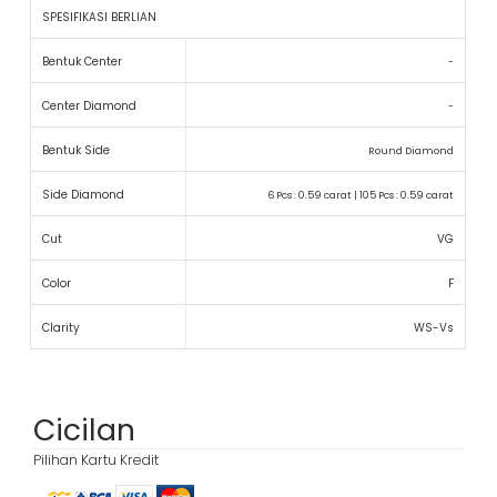
SPESIFIKASI BERLIAN
Bentuk Center
-
Center Diamond
-
Bentuk Side
Round Diamond
Side Diamond
6 Pcs : 0.59 carat | 105 Pcs : 0.59 carat
Cut
VG
Color
F
Clarity
WS-Vs
Cicilan
Pilihan Kartu Kredit