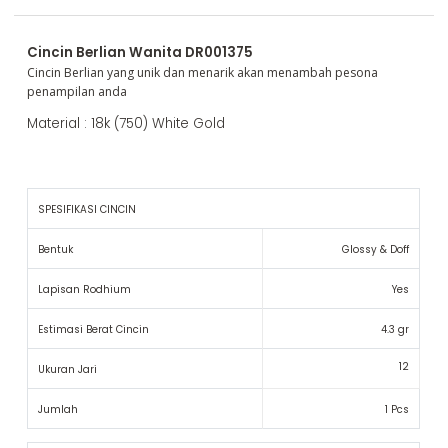
Cincin Berlian Wanita DR001375
Cincin Berlian yang unik dan menarik akan menambah pesona
penampilan anda
Material : 18k (750) White Gold
SPESIFIKASI CINCIN
Bentuk
Glossy & Doff
Lapisan Rodhium
Yes
Estimasi Berat Cincin
4.3 gr
12
Ukuran Jari
Jumlah
1 Pcs