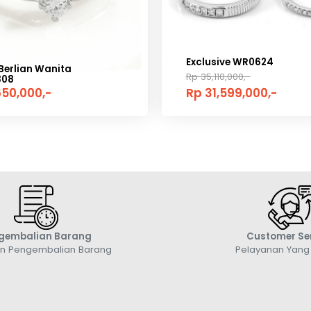
Exclusive WR0624
Berlian Wanita
Rp 35,110,000,-
308
650,000,-
Rp 31,599,000,-
gembalian Barang
Customer Se
an Pengembalian Barang
Pelayanan Yan