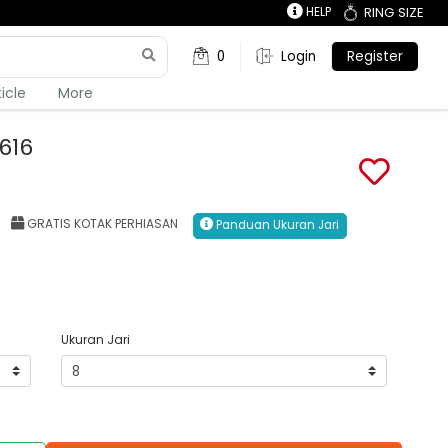
HELP
RING SIZE
0
Login
Register
ticle
More
616
GRATIS KOTAK PERHIASAN
Panduan Ukuran Jari
Ukuran Jari