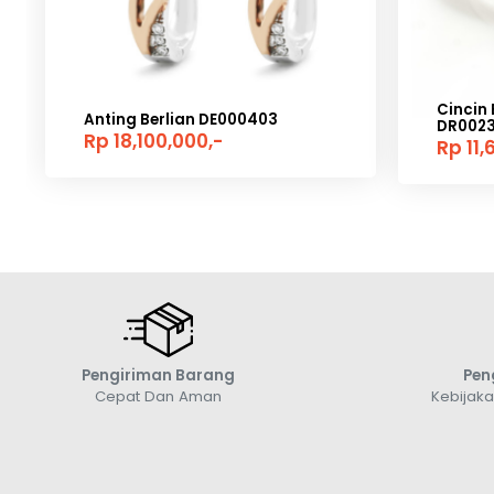
Cincin 
Anting Berlian DE000403
DR002
Rp 18,100,000,-
Rp 11,
Pengiriman Barang
Pen
Cepat Dan Aman
Kebijak