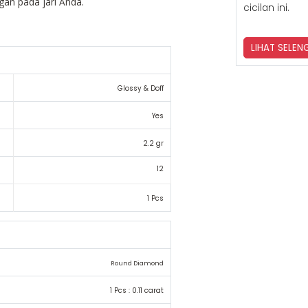
egan pada jari Anda.
cicilan ini.
LIHAT SELE
Glossy & Doff
Yes
2.2 gr
12
1 Pcs
Round Diamond
1 Pcs : 0.11 carat