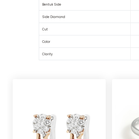
Bentuk Side
Side Diamond
Cut
Color
Clarity