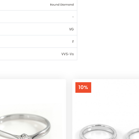
Round Diamond
-
VG
F
VVS-Vs
10%