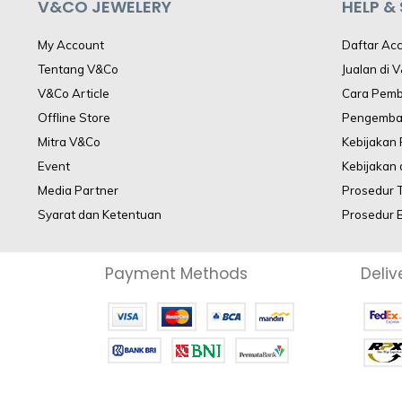
V&CO JEWELERY
HELP &
My Account
Daftar Ac
Tentang V&Co
Jualan di 
V&Co Article
Cara Pem
Offline Store
Pengemba
Mitra V&Co
Kebijakan
Event
Kebijakan 
Media Partner
Prosedur 
Syarat dan Ketentuan
Prosedur 
Payment Methods
Deliv