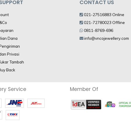
 SUPPORT
CONTACT US
count
021-27516883 Online
V&Co
021-72780023 Offline
bayaran
0811-8769-696
lian Dana
info@vncojewellery.com
 Pengiriman
dan Privasi
Tukar Tambah
Buy Back
ery Service
Member Of