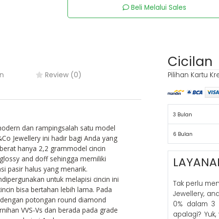
Beli Melalui Sales
Cicilan
n
Review (0)
Pilihan Kartu Kr
3 Bulan
modern dan rampingsalah satu model
6 Bulan
V&Co Jewellery ini hadir bagi Anda yang
 berat hanya 2,2 grammodel cincin
 glossy and doff sehingga memiliki
LAYANA
i pasir halus yang menarik.
ipergunakan untuk melapisi cincin ini
Tak perlu me
cincin bisa bertahan lebih lama. Pada
Jewellery, a
ian dengan potongan round diamond
0% dalam 3 
ejernihan VVS-Vs dan berada pada grade
apalagi? Yuk,