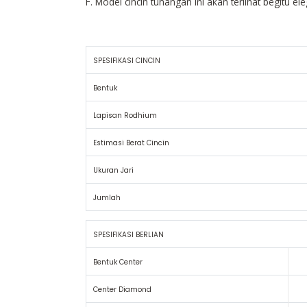
F. Model cincin tunangan ini akan terlihat begitu el
SPESIFIKASI CINCIN
Bentuk
Lapisan Rodhium
Estimasi Berat Cincin
Ukuran Jari
Jumlah
SPESIFIKASI BERLIAN
Bentuk Center
Center Diamond