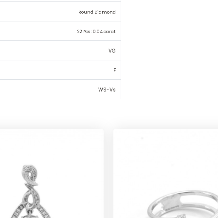
Round Diamond
22 Pcs : 0.04 carat
VG
F
WS-Vs