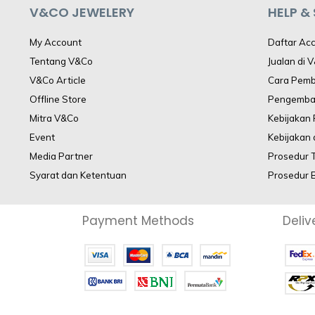
V&CO JEWELERY
HELP &
My Account
Daftar Ac
Tentang V&Co
Jualan di 
V&Co Article
Cara Pem
Offline Store
Pengemba
Mitra V&Co
Kebijakan
Event
Kebijakan 
Media Partner
Prosedur 
Syarat dan Ketentuan
Prosedur 
Payment Methods
Deliv