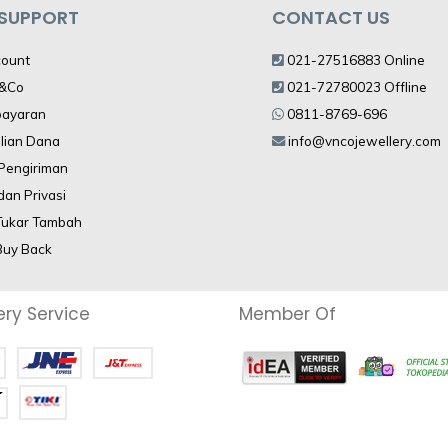
 SUPPORT
CONTACT US
count
021-27516883 Online
V&Co
021-72780023 Offline
bayaran
0811-8769-696
lian Dana
info@vncojewellery.com
 Pengiriman
dan Privasi
Tukar Tambah
Buy Back
ery Service
Member Of