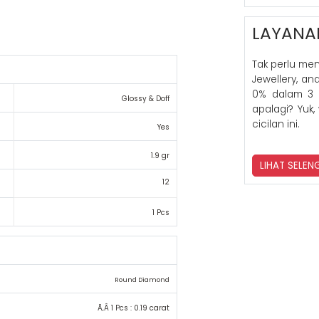
LAYANA
Tak perlu me
Jewellery, a
0% dalam 3 
Glossy & Doff
apalagi? Yuk,
cicilan ini.
Yes
1.9 gr
LIHAT SELE
12
1 Pcs
Round Diamond
Ã‚Â 1 Pcs : 0.19 carat