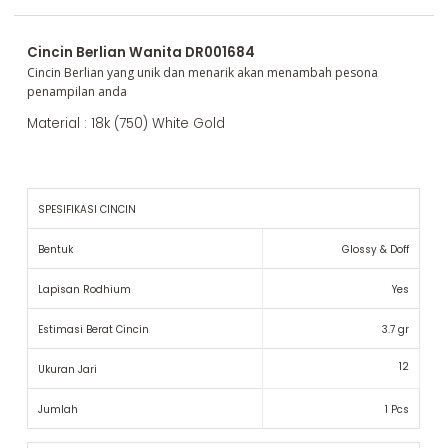
Cincin Berlian Wanita DR001684
Cincin Berlian yang unik dan menarik akan menambah pesona
penampilan anda
Material : 18k (750) White Gold
SPESIFIKASI CINCIN
Bentuk
Glossy & Doff
Lapisan Rodhium
Yes
Estimasi Berat Cincin
3.7 gr
12
Ukuran Jari
Jumlah
1 Pcs