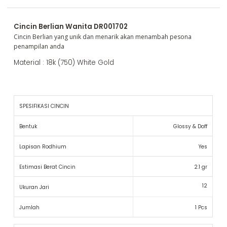
Cincin Berlian Wanita DR001702
Cincin Berlian yang unik dan menarik akan menambah pesona
penampilan anda
Material : 18k (750) White Gold
SPESIFIKASI CINCIN
Bentuk
Glossy & Doff
Lapisan Rodhium
Yes
Estimasi Berat Cincin
2.1 gr
12
Ukuran Jari
Jumlah
1 Pcs