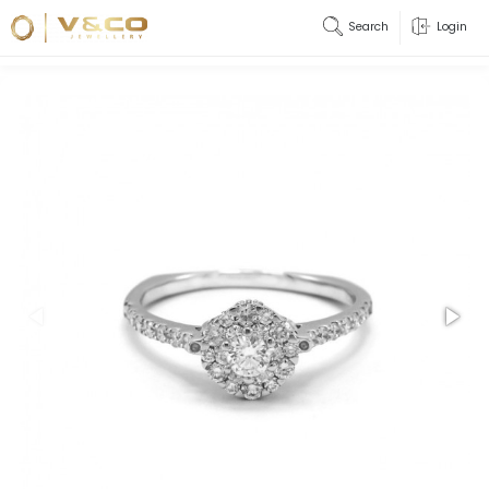
Search
Login