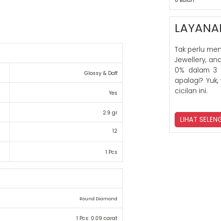
6 Bulan
LAYANA
Tak perlu me
Jewellery, a
0% dalam 3 
Glossy & Doff
apalagi? Yuk,
cicilan ini.
Yes
2.9 gr
LIHAT SELE
12
1 Pcs
Round Diamond
1 Pcs: 0.09 carat