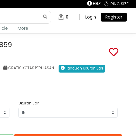
HELP
RING SIZE
0
Login
Register
ticle
More
1859
GRATIS KOTAK PERHIASAN
Panduan Ukuran Jari
Ukuran Jari