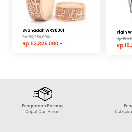
Syahadah WRS0001
Plain 
Rp 59,250,000,-
Rp 18,20
Rp 53,325,000,-
Rp 16
Pengiriman Barang
Pen
Cepat Dan Aman
Kebijak