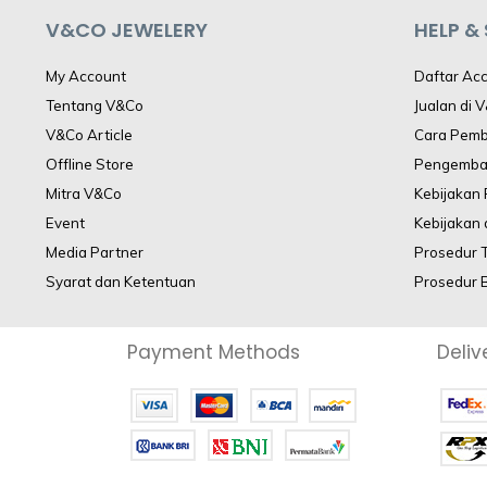
V&CO JEWELERY
HELP &
My Account
Daftar Ac
Tentang V&Co
Jualan di 
V&Co Article
Cara Pem
Offline Store
Pengemba
Mitra V&Co
Kebijakan
Event
Kebijakan 
Media Partner
Prosedur 
Syarat dan Ketentuan
Prosedur 
Payment Methods
Deliv