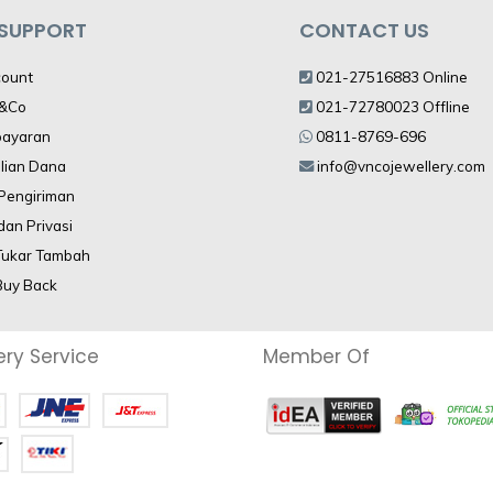
 SUPPORT
CONTACT US
count
021-27516883 Online
V&Co
021-72780023 Offline
bayaran
0811-8769-696
lian Dana
info@vncojewellery.com
 Pengiriman
dan Privasi
Tukar Tambah
Buy Back
ery Service
Member Of