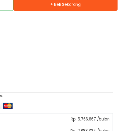
+ Beli Sekarang
edit
Rp. 5.766.667 /bulan
Rp. 2.883.334 /bulan