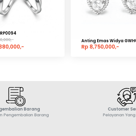
WRP0094
0,000,-
Anting Emas Widya GWH0
,380,000,-
Rp 8,750,000,-
gembalian Barang
Customer Se
an Pengembalian Barang
Pelayanan Yan