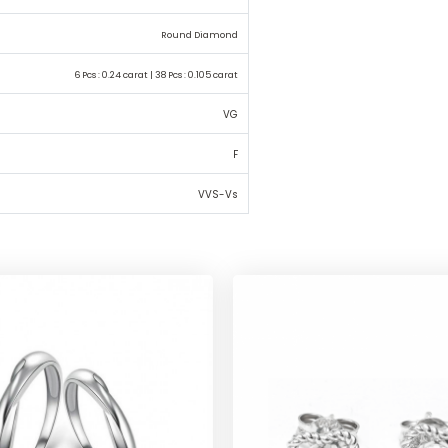
Round Diamond
6 Pcs : 0.24 carat | 38 Pcs : 0.105 carat
VG
F
VVS-Vs