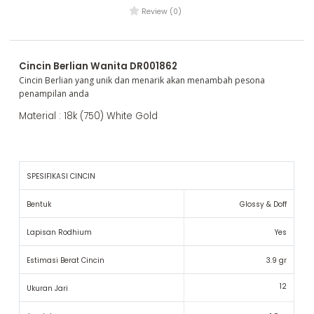
Review (0)
Cincin Berlian Wanita DR001862
Cincin Berlian yang unik dan menarik akan menambah pesona
penampilan anda
Material : 18k (750) White Gold
SPESIFIKASI CINCIN
Bentuk
Glossy & Doff
Lapisan Rodhium
Yes
Estimasi Berat Cincin
3.9 gr
12
Ukuran Jari