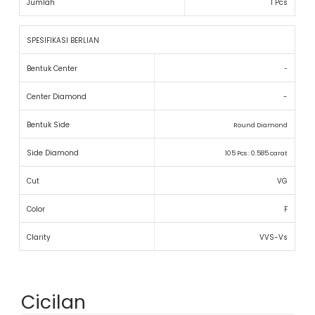
Jumlah
1 Pcs
SPESIFIKASI BERLIAN
Bentuk Center
-
Center Diamond
-
Bentuk Side
Round Diamond
Side Diamond
105 Pcs : 0.585 carat
Cut
VG
Color
F
Clarity
VVS-Vs
Cicilan