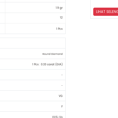
1.9 gr
LIHAT SELE
12
1 Pcs
Round Diamond
1 Pcs : 0.33 carat (GIA)
-
-
VG
F
VVS-Vs