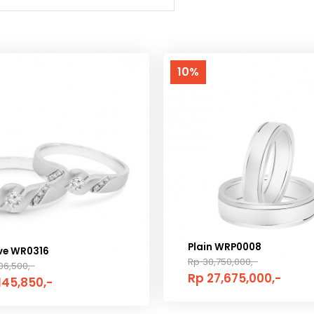
10%
Plain WRP0008
ive WR0316
Rp 30,750,000,-
06,500,-
Rp 27,675,000,-
145,850,-