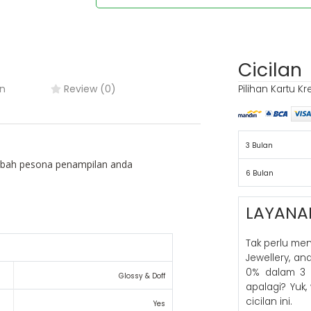
Cicilan
n
Review (0)
Pilihan Kartu Kr
3 Bulan
ambah pesona penampilan anda
6 Bulan
LAYANA
Tak perlu me
Jewellery, a
0% dalam 3 
Glossy & Doff
apalagi? Yuk,
cicilan ini.
Yes