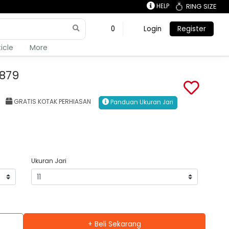
HELP
RING SIZE
0
Login
Register
ticle
More
1879
GRATIS KOTAK PERHIASAN
Panduan Ukuran Jari
Ukuran Jari
+ Beli Sekarang