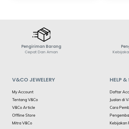
Pengiriman Barang
Pen
Cepat Dan Aman
Kebijak
V&CO JEWELERY
HELP &
My Account
Daftar Ac
Tentang V&Co
Jualan di 
V&Co Article
Cara Pem
Offline Store
Pengemba
Mitra V&Co
Kebijakan