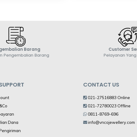
gembalian Barang
Customer Se
an Pengembalian Barang
Pelayanan Yan
 SUPPORT
CONTACT US
count
021-27516883 Online
V&Co
021-72780023 Offline
bayaran
0811-8769-696
lian Dana
info@vncojewellery.com
 Pengiriman