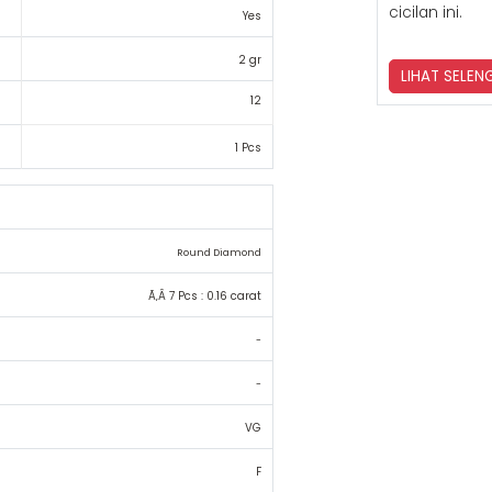
cicilan ini.
Yes
2 gr
LIHAT SELE
12
1 Pcs
Round Diamond
Ã‚Â 7 Pcs : 0.16 carat
-
-
VG
F