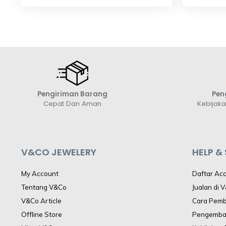
Pengiriman Barang
Pen
Cepat Dan Aman
Kebijak
V&CO JEWELERY
HELP &
My Account
Daftar Ac
Tentang V&Co
Jualan di 
V&Co Article
Cara Pem
Offline Store
Pengemba