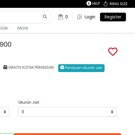
HELP
RING SIZE
0
Login
Register
ticle
More
1900
GRATIS KOTAK PERHIASAN
Panduan Ukuran Jari
Ukuran Jari