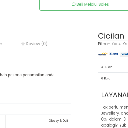
Beli Melalui Sales
Cicilan
n
Review (0)
Pilihan Kartu Kr
3 Bulan
ambah pesona penampilan anda
6 Bulan
LAYANA
Tak perlu me
Jewellery, a
0% dalam 3 
Glossy & Doff
apalagi? Yuk,