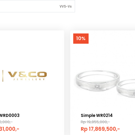
VVS-Vs
10%
 WRD0003
Simple WR0214
0,000,-
Rp 19,855,000,-
31,000,-
Rp 17,869,500,-