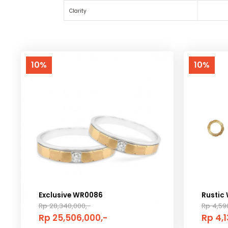
Clarity
10%
10%
Exclusive WR0086
Rustic
Rp 28,340,000,-
Rp 4,59
Rp 25,506,000,-
Rp 4,1