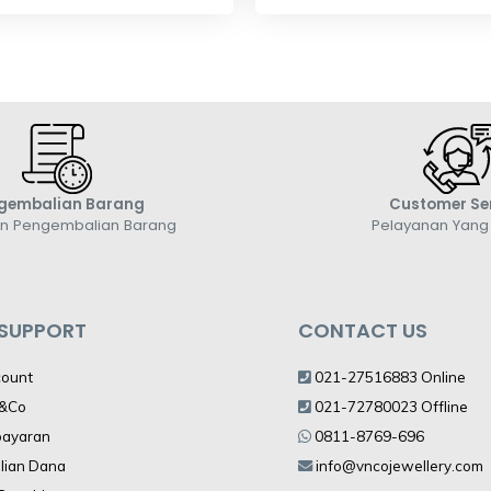
gembalian Barang
Customer Se
an Pengembalian Barang
Pelayanan Yan
 SUPPORT
CONTACT US
count
021-27516883 Online
V&Co
021-72780023 Offline
bayaran
0811-8769-696
lian Dana
info@vncojewellery.com