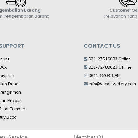
gembalian Barang
Customer Se
an Pengembalian Barang
Pelayanan Yan
 SUPPORT
CONTACT US
count
021-27516883 Online
V&Co
021-72780023 Offline
bayaran
0811-8769-696
lian Dana
info@vncojewellery.com
 Pengiriman
dan Privasi
Tukar Tambah
Buy Back
ery Service
Member Of