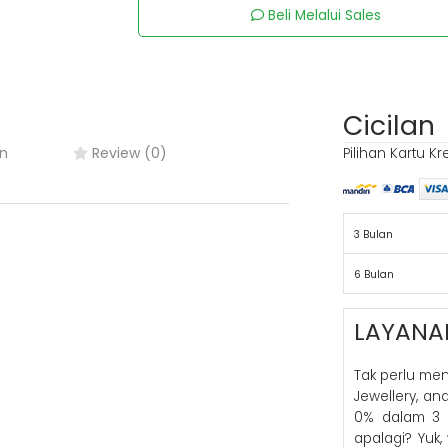
Beli Melalui Sales
Cicilan
n
Review (0)
Pilihan Kartu Kr
3 Bulan
6 Bulan
LAYANA
Tak perlu me
Jewellery, a
0% dalam 3 
apalagi? Yuk,