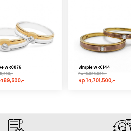
ive WR0076
Simple WR0144
5,000,-
Rp 16,335,000,-
,489,500,-
Rp 14,701,500,-