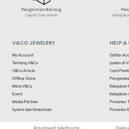
Pengiriman Barang
Pen
Cepat Dan Aman
Kebijak
V&CO JEWELERY
HELP &
My Account
Daftar Ac
Tentang V&Co
Jualan di 
V&Co Article
Cara Pem
Offline Store
Pengemba
Mitra V&Co
Kebijakan
Event
Kebijakan 
Media Partner
Prosedur 
Syarat dan Ketentuan
Prosedur 
Payment Methods
Deliv