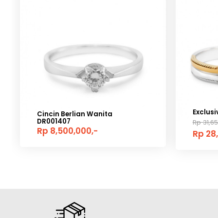
Exclus
Cincin Berlian Wanita
DR001407
Rp 31,65
Rp 8,500,000,-
Rp 28