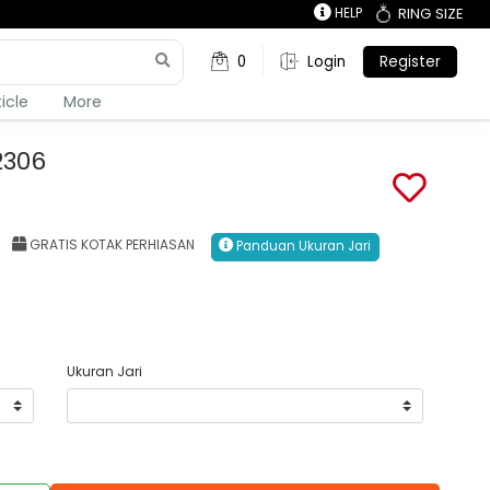
HELP
RING SIZE
0
Login
Register
ticle
More
2306
GRATIS KOTAK PERHIASAN
Panduan Ukuran Jari
Ukuran Jari