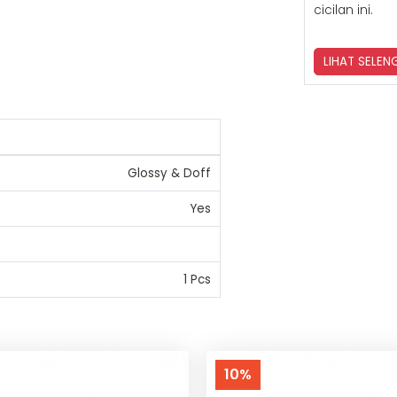
cicilan ini.
LIHAT SELE
Glossy & Doff
Yes
1 Pcs
10%