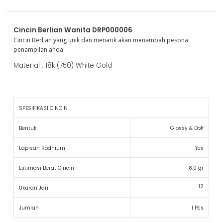
Cincin Berlian Wanita DRP000006
Cincin Berlian yang unik dan menarik akan menambah pesona
penampilan anda
Material : 18k (750) White Gold
SPESIFIKASI CINCIN
Bentuk
Glossy & Doff
Lapisan Rodhium
Yes
Estimasi Berat Cincin
8.0 gr
12
Ukuran Jari
Jumlah
1 Pcs