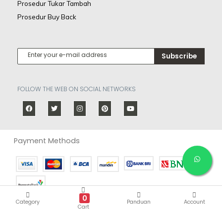
Prosedur Tukar Tambah
Prosedur Buy Back
Subscribe
FOLLOW THE WEB ON SOCIAL NETWORKS
Payment Methods
0
Delivery Service
Category
Panduan
Account
Cart