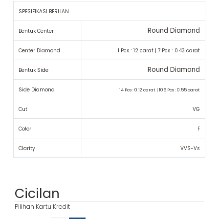
SPESIFIKASI BERLIAN
Round Diamond
Bentuk Center
Center Diamond
1 Pcs : 12 carat | 7 Pcs : 0.43 carat
Round Diamond
Bentuk Side
Side Diamond
14 Pcs : 0.12 carat | 106 Pcs : 0.55 carat
Cut
VG
Color
F
Clarity
VVS-Vs
Cicilan
Pilihan Kartu Kredit