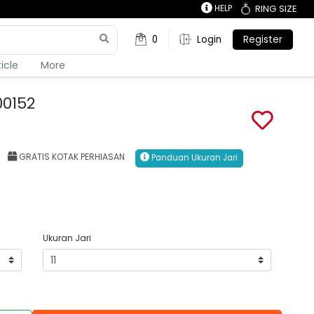
HELP
RING SIZE
0
Login
Register
ticle
More
00152
GRATIS KOTAK PERHIASAN
Panduan Ukuran Jari
Ukuran Jari