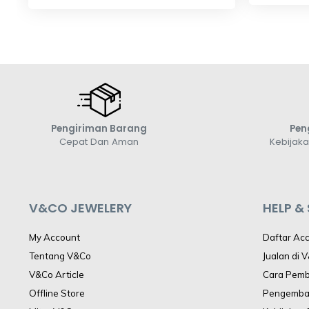
Cincin Emas Dhyanda
Liontin
CCA0004
Rp 21,
Rp 7,000,000,-
Pengiriman Barang
Pen
Cepat Dan Aman
Kebijak