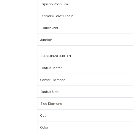
Material : 18k (750) White Gold
SPESIFIKASI CINCIN
Bentuk
Lapisan Rodhium
Estimasi Berat Cincin
Ukuran Jari
Jumlah
SPESIFIKASI BERLIAN
Bentuk Center
Center Diamond