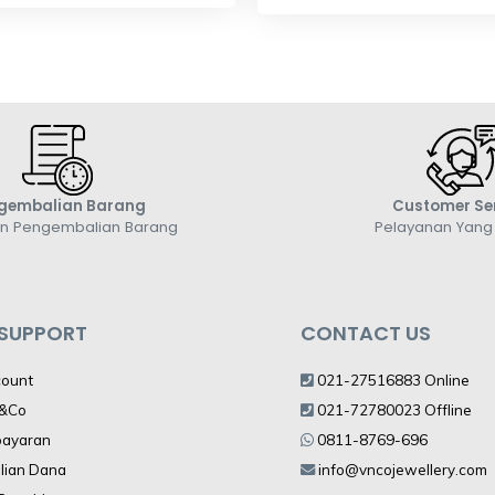
Exclusive WR0482
 Berlian DP000266
Rp 24,165,000,-
900,000,-
Rp 21,748,500,-
gembalian Barang
Customer Se
an Pengembalian Barang
Pelayanan Yan