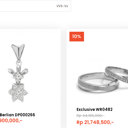
Round Diamond
41 Pcs: 0.27 carat
VG
F
VVS-Vs
10%