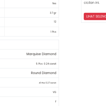
6 Bulan
LAYANA
Tak perlu me
Jewellery, a
0% dalam 3 
Glossy & Doff
apalagi? Yuk,
cicilan ini.
Yes
3.7 gr
LIHAT SELE
12
1 Pcs
Marquise Diamond
5 Pcs: 0.24 carat