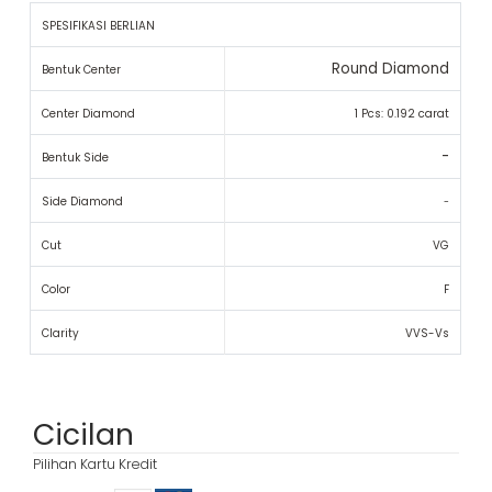
SPESIFIKASI BERLIAN
Round Diamond
Bentuk Center
Center Diamond
1 Pcs: 0.192 carat
-
Bentuk Side
Side Diamond
-
Cut
VG
Color
F
Clarity
VVS-Vs
Cicilan
Pilihan Kartu Kredit