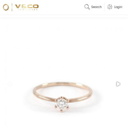
Search
Login