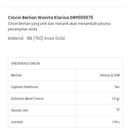
Cincin Berlian Wanita Klarisa DRP000075
Cincin Berlian yang unik dan menarik akan menambah pesona
penampilan anda
Material : 18k (750) Rose Gold
SPESIFIKASI CINCIN
Bentuk
Glossy & Doff
Lapisan Rodhium
Yes
Estimasi Berat Cincin
1.2 gr
12
Ukuran Jari
Jumlah
1 Pcs