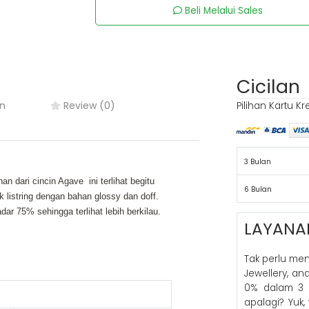
Beli Melalui Sales
Cicilan
n
Review (0)
Pilihan Kartu Kr
3 Bulan
ari cincin Agave  ini terlihat begitu 
6 Bulan
 listring dengan bahan glossy dan doff. 
ar 75% sehingga terlihat lebih berkilau.
LAYANA
Tak perlu me
Jewellery, a
0% dalam 3 
apalagi? Yuk,