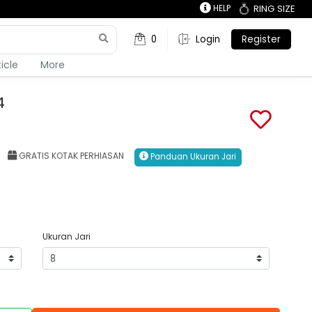
HELP
RING SIZE
0
Login
Register
ticle
More
4
GRATIS KOTAK PERHIASAN
Panduan Ukuran Jari
Ukuran Jari