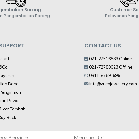
gembalian Barang
Customer Se
an Pengembalian Barang
Pelayanan Yan
 SUPPORT
CONTACT US
count
021-27516883 Online
V&Co
021-72780023 Offline
bayaran
0811-8769-696
lian Dana
info@vncojewellery.com
 Pengiriman
dan Privasi
Tukar Tambah
Buy Back
ery Service
Member Of