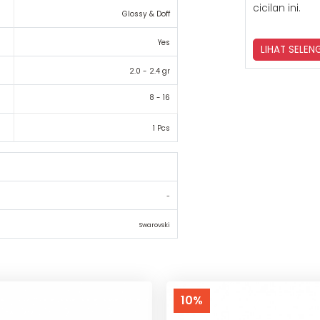
cicilan ini.
Glossy & Doff
Yes
LIHAT SELE
2.0 - 2.4 gr
8 - 16
1 Pcs
-
Swarovski
10%