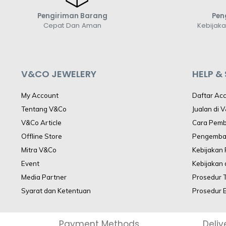
Pengiriman Barang
Pen
Cepat Dan Aman
Kebijak
V&CO JEWELERY
HELP &
My Account
Daftar Ac
Tentang V&Co
Jualan di 
V&Co Article
Cara Pem
Offline Store
Pengemba
Mitra V&Co
Kebijakan
Event
Kebijakan 
Media Partner
Prosedur 
Syarat dan Ketentuan
Prosedur 
Payment Methods
Deliv