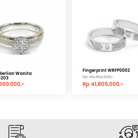
Fingerprint WRFP0002
Berlian Wanita
Rp 46,450,000,-
0203
,600,000,-
Rp 41,805,000,-