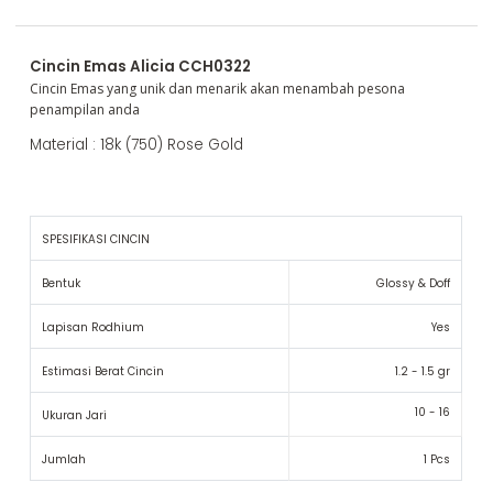
Cincin Emas Alicia CCH0322
Cincin Emas yang unik dan menarik akan menambah pesona
penampilan anda
Material : 18k (750) Rose Gold
SPESIFIKASI CINCIN
Bentuk
Glossy & Doff
Lapisan Rodhium
Yes
Estimasi Berat Cincin
1.2 - 1.5 gr
10 - 16
Ukuran Jari
Jumlah
1 Pcs