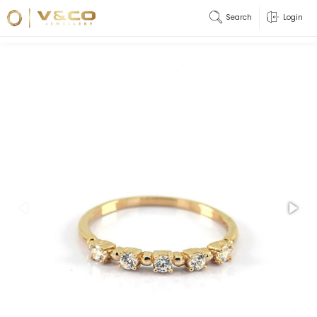
Search
Login