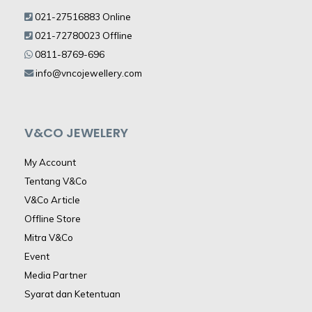
021-27516883 Online
021-72780023 Offline
0811-8769-696
info@vncojewellery.com
V&CO JEWELERY
My Account
Tentang V&Co
V&Co Article
Offline Store
Mitra V&Co
Event
Media Partner
Syarat dan Ketentuan