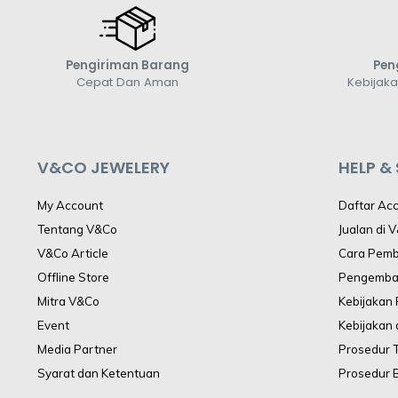
Pengiriman Barang
Pen
Cepat Dan Aman
Kebijak
V&CO JEWELERY
HELP &
My Account
Daftar Ac
Tentang V&Co
Jualan di 
V&Co Article
Cara Pem
Offline Store
Pengemba
Mitra V&Co
Kebijakan
Event
Kebijakan 
Media Partner
Prosedur 
Syarat dan Ketentuan
Prosedur 