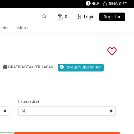
HELP
RING SIZE
0
Login
Register
ticle
More
2
GRATIS KOTAK PERHIASAN
Panduan Ukuran Jari
Ukuran Jari