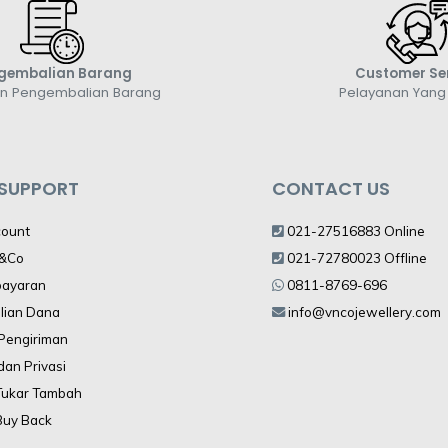
gembalian Barang
Customer Se
an Pengembalian Barang
Pelayanan Yan
 SUPPORT
CONTACT US
count
021-27516883 Online
V&Co
021-72780023 Offline
bayaran
0811-8769-696
lian Dana
info@vncojewellery.com
 Pengiriman
dan Privasi
Tukar Tambah
Buy Back