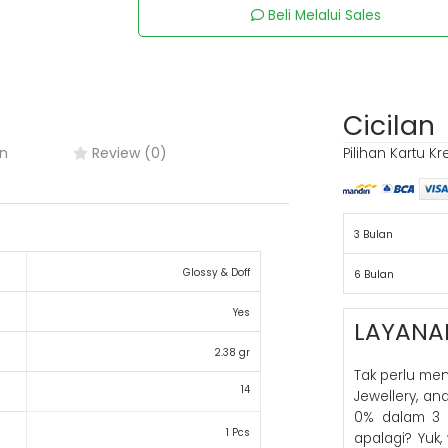
Beli Melalui Sales
Cicilan
n
Review (0)
Pilihan Kartu Kr
3 Bulan
Glossy & Doff
6 Bulan
Yes
LAYANA
2.38 gr
Tak perlu me
14
Jewellery, a
0% dalam 3 
1 Pcs
apalagi? Yuk,