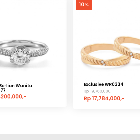
10%
Exclusive WR0334
Berlian Wanita
277
Rp 19,760,000,-
,200,000,-
Rp 17,784,000,-