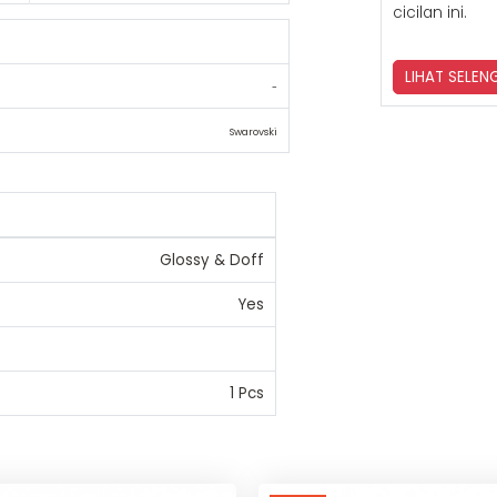
cicilan ini.
LIHAT SELE
-
Swarovski
Glossy & Doff
Yes
1 Pcs