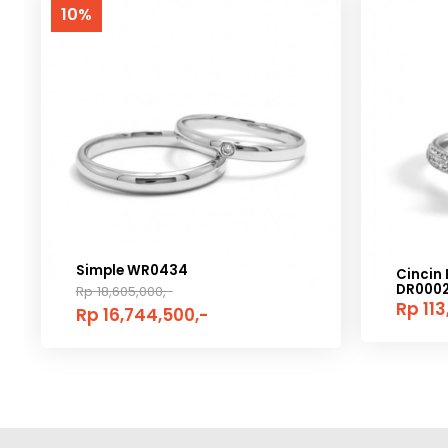
10%
Simple WR0434
Cincin 
DR000
Rp 18,605,000,-
Rp 113
Rp 16,744,500,-