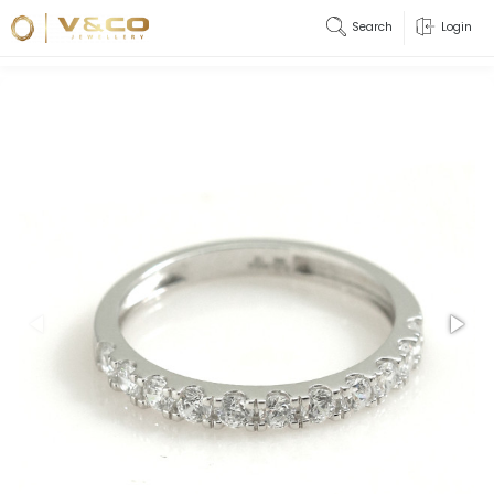
Search
Login