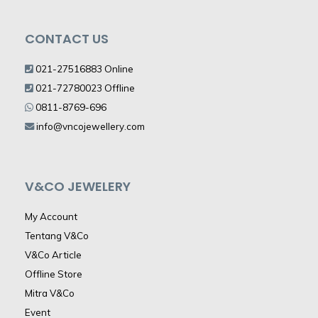
CONTACT US
021-27516883 Online
021-72780023 Offline
0811-8769-696
info@vncojewellery.com
V&CO JEWELERY
My Account
Tentang V&Co
V&Co Article
Offline Store
Mitra V&Co
Event