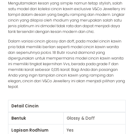
Mengutamakan kesan yang simple namun tetap stylish, salah
satu model dari koleksi cincin kawin exclusive V&Co Jewellery ini
tampil dalam desain yang begitu ramping dan modern. Lingkar
cincin yang dilapisi oleh rhodium yang merupakan salah satu
jenis platinum ini dimodel tidak rata dan dapat menjadi daya
tarik tersendiri dengan kesan modern dan chic.
Dalam variasi cincin glossy dan doff, pada model cincin kawin
pria tidak memiliki berlian seperti model cincin kawin wanita
dan sepenuhnya polos. 18 Butir round diamond yang
dipergunakan untuk mempermanis model cincin kawin wanita
ini memiliki tingkat kejernihan Vvs, berada pada grade F dan
memiliki karat sebesar 0,135 karat. Bagi Anda dan pasangan
Anda yang ingin tampilan cincin kawin yang ramping dan
elegan, cincin dari V&Co Jewellery ini akan menjadi pilihan yang
tepat.
Detail Cincin
Bentuk
Glossy & Doff
Lapisan Rodhium
Yes