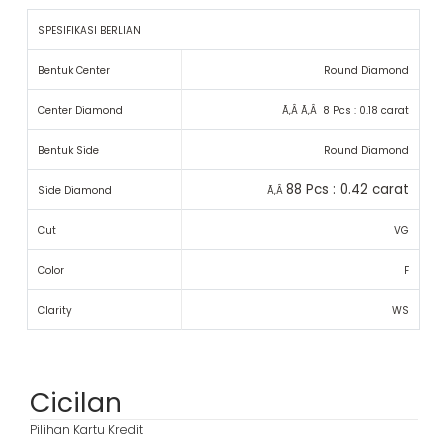
SPESIFIKASI BERLIAN
Bentuk Center
Round Diamond
Center Diamond
Ã‚Â Ã‚Â 8 Pcs : 0.18 carat
Bentuk Side
Round Diamond
88 Pcs : 0.42 carat
Side Diamond
Ã‚Â
Cut
VG
Color
F
Clarity
WS
Cicilan
Pilihan Kartu Kredit