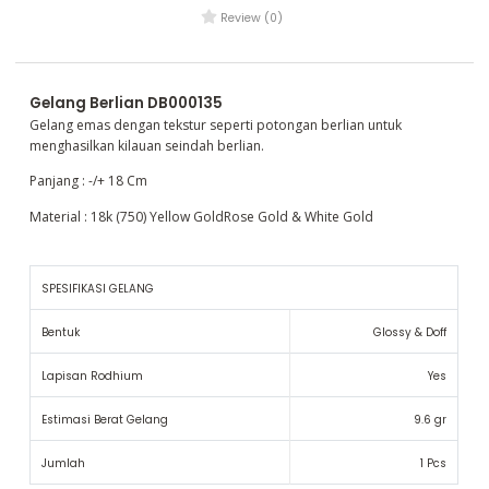
Review (0)
Gelang Berlian DB000135
Gelang emas dengan tekstur seperti potongan berlian untuk
menghasilkan kilauan seindah berlian.
Panjang : -/+ 18 Cm
Material : 18k (750) Yellow GoldRose Gold & White Gold
SPESIFIKASI GELANG
Bentuk
Glossy & Doff
Lapisan Rodhium
Yes
Estimasi Berat Gelang
9.6 gr
Jumlah
1 Pcs