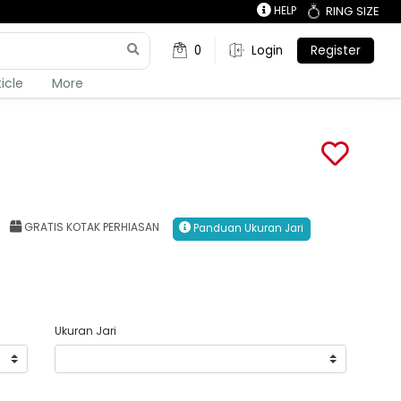
HELP
RING SIZE
0
Login
Register
ticle
More
GRATIS KOTAK PERHIASAN
Panduan Ukuran Jari
Ukuran Jari