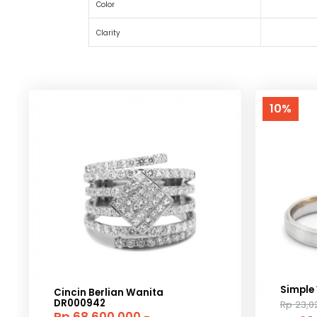
Color
Clarity
10%
Simple
Cincin Berlian Wanita
DR000942
Rp 23,0
Rp 68,600,000,-