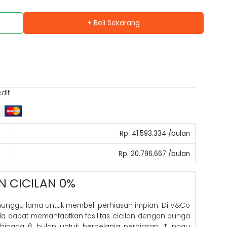
+ Beli Sekarang
edit
Rp. 41.593.334 /bulan
Rp. 20.796.667 /bulan
N CICILAN 0%
nunggu lama untuk membeli perhiasan impian. Di V&Co
nda dapat memanfaatkan fasilitas cicilan dengan bunga
hingga 6 bulan untuk berbelanja perhiasan. Tunggu