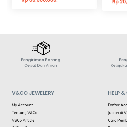
Rp 20
Pengiriman Barang
Pen
Cepat Dan Aman
Kebijak
V&CO JEWELERY
HELP &
My Account
Daftar Ac
Tentang V&Co
Jualan di 
V&Co Article
Cara Pem