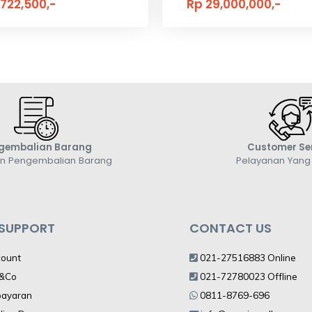
,722,500,-
Rp 29,000,000,-
gembalian Barang
Customer Se
an Pengembalian Barang
Pelayanan Yan
 SUPPORT
CONTACT US
count
021-27516883 Online
V&Co
021-72780023 Offline
bayaran
0811-8769-696