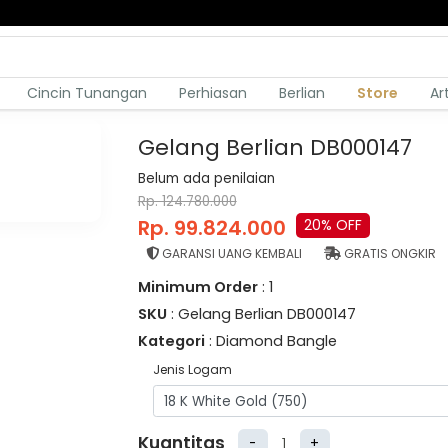
Cincin Tunangan
Perhiasan
Berlian
Store
Ar
Gelang Berlian DB000147
Belum ada penilaian
Rp. 124.780.000
Rp. 99.824.000
20% OFF
GARANSI UANG KEMBALI
GRATIS ONGKIR
Minimum Order
: 1
SKU
: Gelang Berlian DB000147
Kategori
: Diamond Bangle
Jenis Logam
Kuantitas
-
+