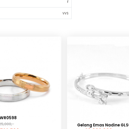
F
VVS
 WR0598
25,000,-
Gelang Emas Nadine GLS