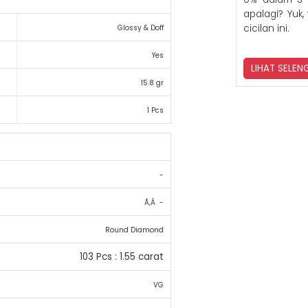
apalagi? Yuk,
cicilan ini.
Glossy & Doff
Yes
LIHAT SELE
15.8 gr
1 Pcs
-
Ã‚Â -
Round Diamond
103 Pcs : 1.55 carat
VG