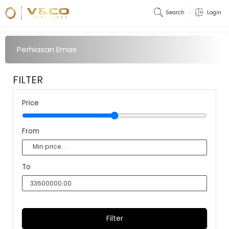
Search
Login
Perhiasan Emas
FILTER
Price
From
To
Filter