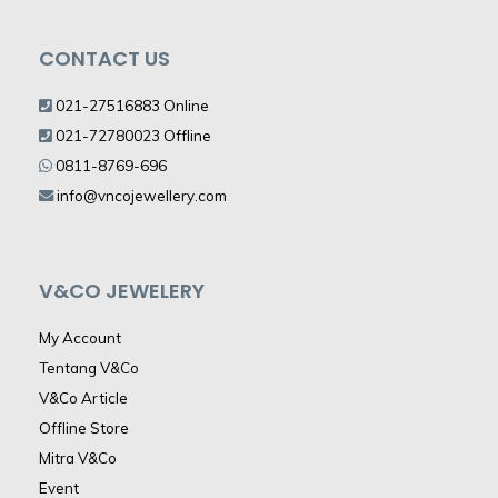
CONTACT US
021-27516883 Online
021-72780023 Offline
0811-8769-696
info@vncojewellery.com
V&CO JEWELERY
My Account
Tentang V&Co
V&Co Article
Offline Store
Mitra V&Co
Event