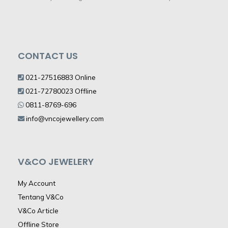
CONTACT US
021-27516883 Online
021-72780023 Offline
0811-8769-696
info@vncojewellery.com
V&CO JEWELERY
My Account
Tentang V&Co
V&Co Article
Offline Store