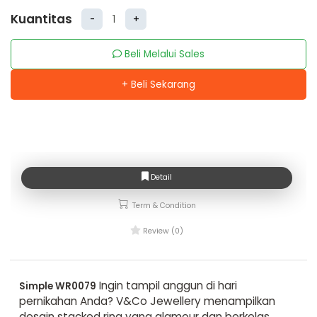
Kuantitas
-
+
Beli Melalui Sales
+ Beli Sekarang
Detail
Term & Condition
Review (0)
Ingin tampil anggun di hari
Simple WR0079
pernikahan Anda? V&Co Jewellery menampilkan
desain stacked ring yang glamour dan berkelas.