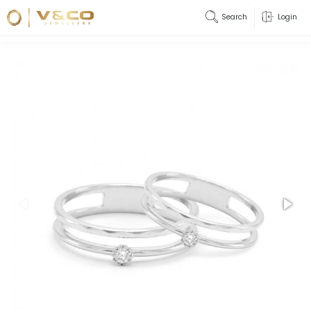
Search
Login