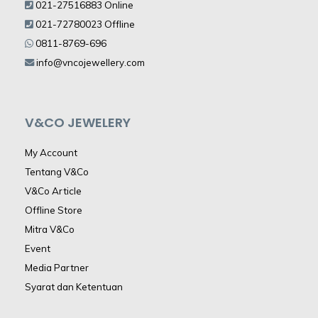
021-27516883 Online
021-72780023 Offline
0811-8769-696
info@vncojewellery.com
V&CO JEWELERY
My Account
Tentang V&Co
V&Co Article
Offline Store
Mitra V&Co
Event
Media Partner
Syarat dan Ketentuan