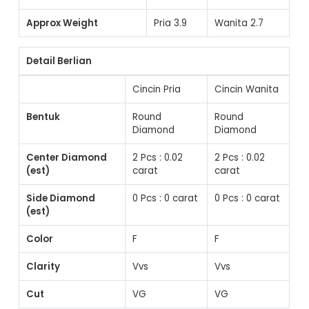
Approx Weight
Pria
3.9
Wanita
2.7
Detail Berlian
Cincin Pria
Cincin Wanita
Bentuk
Round
Round
Diamond
Diamond
Center Diamond
2 Pcs : 0.02
2 Pcs : 0.02
(est)
carat
carat
Side Diamond
0 Pcs : 0 carat
0 Pcs : 0 carat
(est)
Color
F
F
Clarity
Vvs
Vvs
Cut
VG
VG