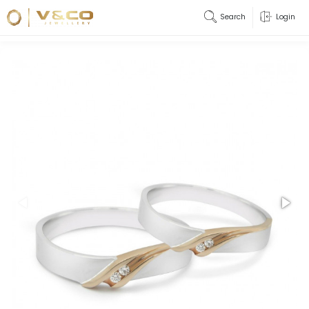
Search
Login