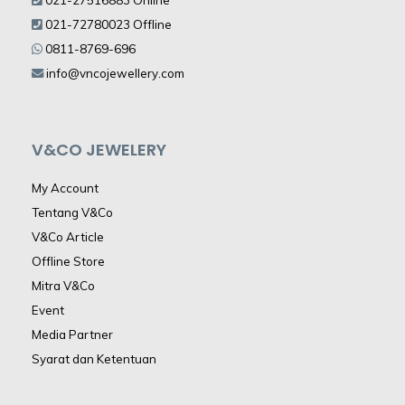
021-72780023 Offline
0811-8769-696
info@vncojewellery.com
V&CO JEWELERY
My Account
Tentang V&Co
V&Co Article
Offline Store
Mitra V&Co
Event
Media Partner
Syarat dan Ketentuan