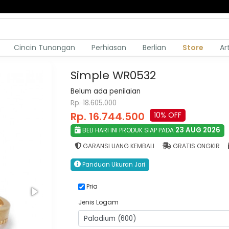
Cincin Tunangan
Perhiasan
Berlian
Store
Ar
Simple WR0532
Belum ada penilaian
Rp. 18.605.000
Rp. 16.744.500
10% OFF
23 AUG 2026
BELI HARI INI PRODUK SIAP PADA
GARANSI UANG KEMBALI
GRATIS ONGKIR
Panduan Ukuran Jari
Pria
Jenis Logam