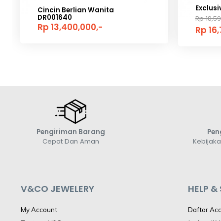
Exclus
Cincin Berlian Wanita
DR001640
Rp 18,59
Rp 13,400,000,-
Rp 16,
Pengiriman Barang
Pen
Cepat Dan Aman
Kebijak
V&CO JEWELERY
HELP &
My Account
Daftar Ac