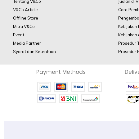
Tentang V&Co
Jualan di 
V&Co Article
Cara Pem
Offline Store
Pengemba
Mitra V&Co
Kebijakan
Event
Kebijakan 
Media Partner
Prosedur 
Syarat dan Ketentuan
Prosedur 
Payment Methods
Deliv