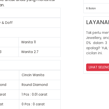
an.
6 Bulan
LAYANA
y & Doff
Tak perlu me
Jewellery, a
Wanita
11
0% dalam 3 
apalagi? Yuk,
3
Wanita
2.7
cicilan ini.
LIHAT SELE
Cincin Wanita
mond
Round Diamond
carat
1 Pcs : 0.01 carat
rat
0 Pcs : 0 carat