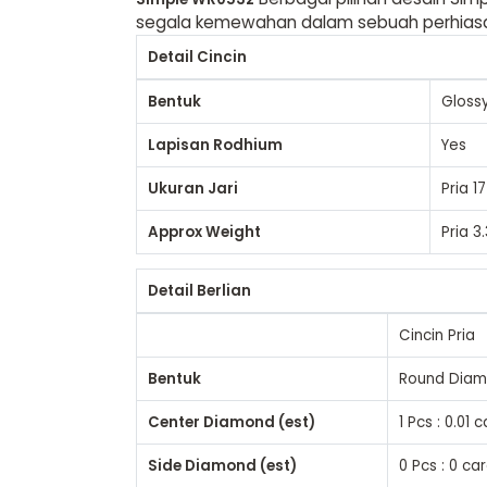
segala kemewahan dalam sebuah perhias
Detail Cincin
Bentuk
Gloss
Lapisan Rodhium
Yes
Ukuran Jari
Pria
17
Approx Weight
Pria
3.
Detail Berlian
Cincin Pria
Bentuk
Round Dia
Center Diamond (est)
1 Pcs : 0.01 
Side Diamond (est)
0 Pcs : 0 ca