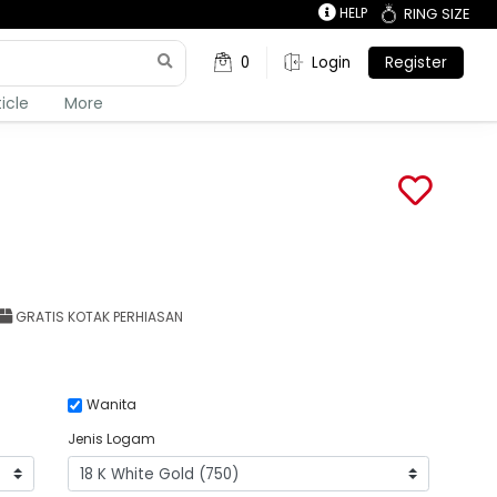
HELP
RING SIZE
0
Login
Register
ticle
More
GRATIS KOTAK PERHIASAN
Wanita
Jenis Logam