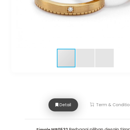
Detail
Term & Conditio
Berbagai pilihan desain Sim
Simple WR0532