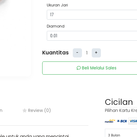
Ukuran Jari
Diamond
Kuantitas
-
+
Beli Melalui Sales
Cicilan
n
Review (0)
Pilihan Kartu Kr
3 Bulan
ple untuk anda yang mencintai