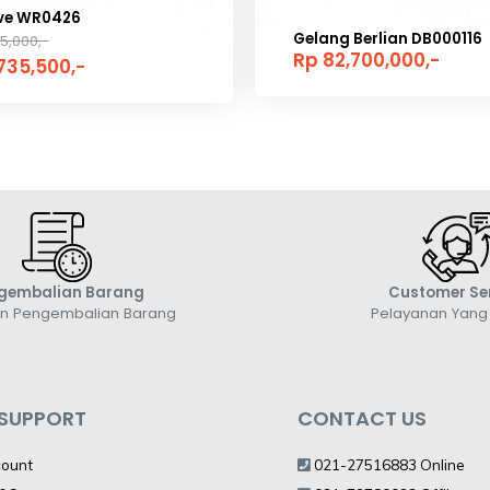
ive WR0426
Gelang Berlian DB000116
5,000,-
Rp 82,700,000,-
735,500,-
gembalian Barang
Customer Se
an Pengembalian Barang
Pelayanan Yan
 SUPPORT
CONTACT US
count
021-27516883 Online