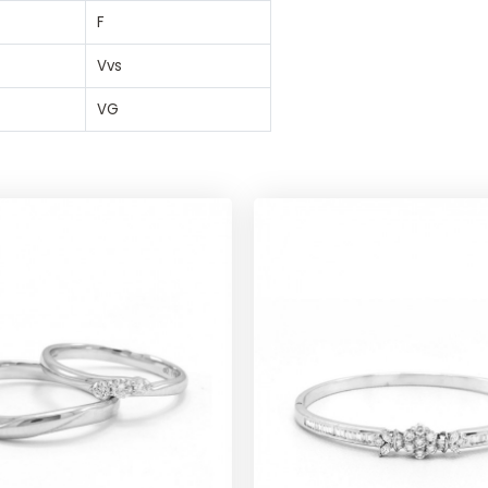
F
Vvs
VG