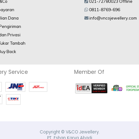
V&Co
021-72780023 Offline
bayaran
0811-8769-696
lian Dana
info@vncojewellery.com
 Pengiriman
dan Privasi
Tukar Tambah
Buy Back
ery Service
Member Of
Copyright © V&CO Jewellery.
PT. Eshan Karya Abadi