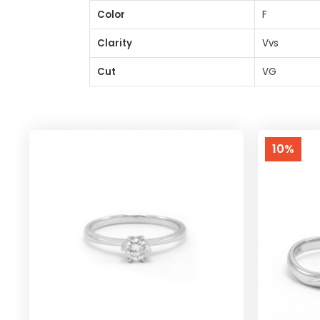
Color
F
Clarity
Vvs
Cut
VG
10%