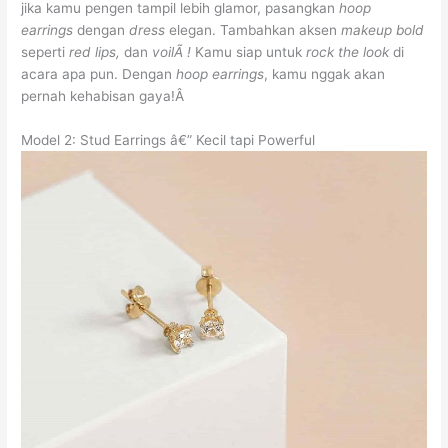
jika kamu pengen tampil lebih glamor, pasangkan
hoop
earrings
dengan
dress
elegan. Tambahkan aksen
makeup bold
seperti
red lips,
dan
voilÃ !
Kamu siap untuk
rock the look
di
acara apa pun. Dengan
hoop earrings
, kamu nggak akan
pernah kehabisan gaya!Â
Model 2: Stud Earrings â€” Kecil tapi Powerful