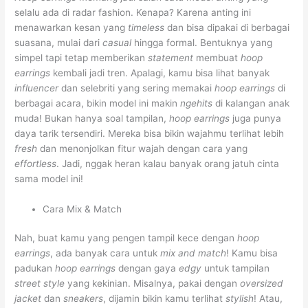
selalu ada di radar fashion. Kenapa? Karena anting ini
menawarkan kesan yang
timeless
dan bisa dipakai di berbagai
suasana, mulai dari
casual
hingga formal. Bentuknya yang
simpel tapi tetap memberikan
statement
membuat
hoop
earrings
kembali jadi tren. Apalagi, kamu bisa lihat banyak
influencer
dan selebriti yang sering memakai
hoop earrings
di
berbagai acara, bikin model ini makin
ngehits
di kalangan anak
muda! Bukan hanya soal tampilan,
hoop earrings
juga punya
daya tarik tersendiri. Mereka bisa bikin wajahmu terlihat lebih
fresh
dan menonjolkan fitur wajah dengan cara yang
effortless
. Jadi, nggak heran kalau banyak orang jatuh cinta
sama model ini!
Cara Mix & Match
Nah, buat kamu yang pengen tampil kece dengan
hoop
earrings
, ada banyak cara untuk
mix and match
! Kamu bisa
padukan
hoop earrings
dengan gaya
edgy
untuk tampilan
street style
yang kekinian. Misalnya, pakai dengan
oversized
jacket
dan
sneakers
, dijamin bikin kamu terlihat
stylish
! Atau,