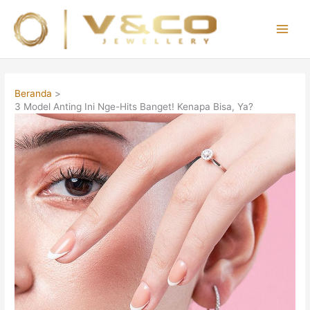
Lewati
ke
konten
Main
Men
Beranda
3 Model Anting Ini Nge-Hits Banget! Kenapa Bisa, Ya?