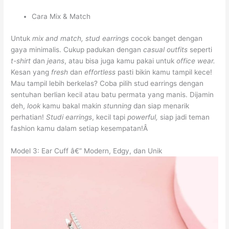
Cara Mix & Match
Untuk
mix and match,
stud earrings
cocok banget dengan
gaya minimalis. Cukup padukan dengan
casual outfits
seperti
t-shirt
dan
jeans
, atau bisa juga kamu pakai untuk
office wear.
Kesan yang
fresh
dan
effortless
pasti bikin kamu tampil kece!
Mau tampil lebih berkelas? Coba pilih stud earrings dengan
sentuhan berlian kecil atau batu permata yang manis. Dijamin
deh,
look
kamu bakal makin
stunning
dan siap menarik
perhatian!
Studi earrings
, kecil tapi
powerful,
siap jadi teman
fashion kamu dalam setiap kesempatan!Â
Model 3: Ear Cuff â€” Modern, Edgy, dan Unik