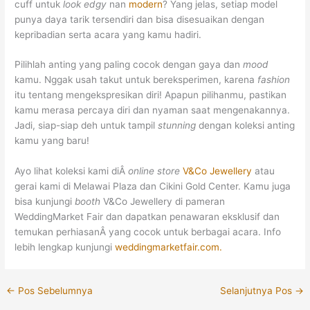
cuff untuk
look edgy
nan
modern
? Yang jelas, setiap model
punya daya tarik tersendiri dan bisa disesuaikan dengan
kepribadian serta acara yang kamu hadiri.
Pilihlah anting yang paling cocok dengan gaya dan
mood
kamu. Nggak usah takut untuk bereksperimen, karena
fashion
itu tentang mengekspresikan diri! Apapun pilihanmu, pastikan
kamu merasa percaya diri dan nyaman saat mengenakannya.
Jadi, siap-siap deh untuk tampil
stunning
dengan koleksi anting
kamu yang baru!
Ayo lihat koleksi kami diÂ
online store
V&Co Jewellery
atau
gerai kami di Melawai Plaza dan Cikini Gold Center. Kamu juga
bisa kunjungi
booth
V&Co Jewellery di pameran
WeddingMarket Fair dan dapatkan penawaran eksklusif dan
temukan perhiasanÂ yang cocok untuk berbagai acara. Info
lebih lengkap kunjungi
weddingmarketfair.com.
←
Pos Sebelumnya
Selanjutnya Pos
→