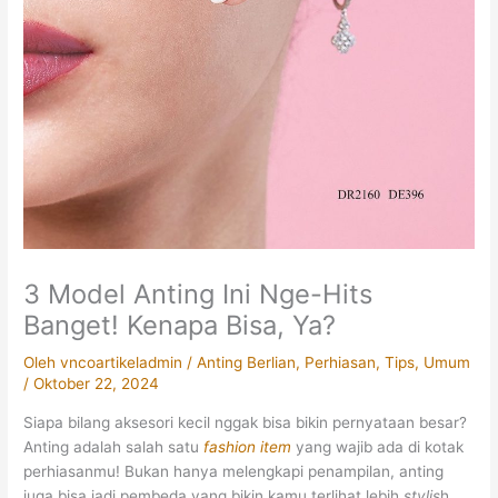
3 Model Anting Ini Nge-Hits
Banget! Kenapa Bisa, Ya?
Oleh
vncoartikeladmin
/
Anting Berlian
,
Perhiasan
,
Tips
,
Umum
/
Oktober 22, 2024
Siapa bilang aksesori kecil nggak bisa bikin pernyataan besar?
Anting adalah salah satu
fashion item
yang wajib ada di kotak
perhiasanmu! Bukan hanya melengkapi penampilan, anting
juga bisa jadi pembeda yang bikin kamu terlihat lebih
stylis
h