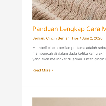
Panduan Lengkap Cara Mem
Berlian
,
Cincin Berlian
,
Tips
/
Juni 2, 2026
Membeli cincin berlian pertama adalah seb
membuncah di dalam dada ketika kamu akhir
yang akan melingkar di jarimu. Entah cincin
Panduan
Read More »
Lengkap
Cara
Memilih
Cincin
Berlian
Pertama