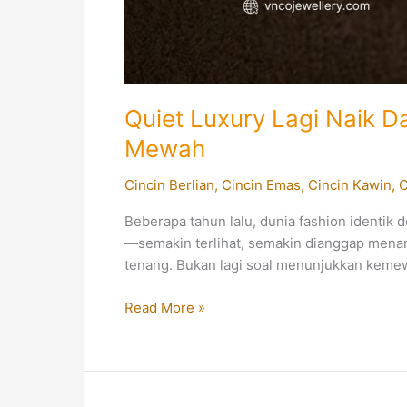
Quiet Luxury Lagi Naik D
Mewah
Cincin Berlian
,
Cincin Emas
,
Cincin Kawin
,
C
Beberapa tahun lalu, dunia fashion identik
—semakin terlihat, semakin dianggap menari
tenang. Bukan lagi soal menunjukkan kemewa
Quiet
Read More »
Luxury
Lagi
Naik
Daun: