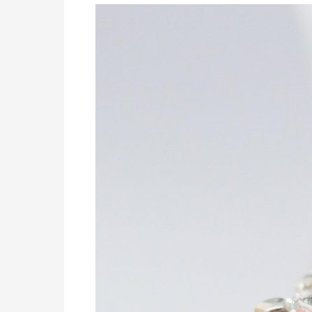
Tren
Perhiasan
Emas
Simpel
yang
Diam-
Diam
Terlihat
Mewah