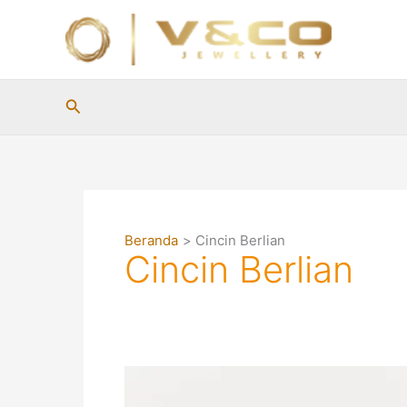
Lewati
ke
konten
Cari
Beranda
Cincin Berlian
Cincin Berlian