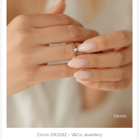
Cincin DR2082 – V&Co Jewellery