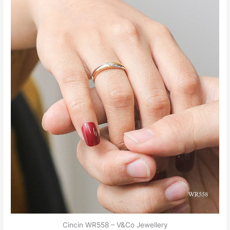
Cincin WR558 – V&Co Jewellery