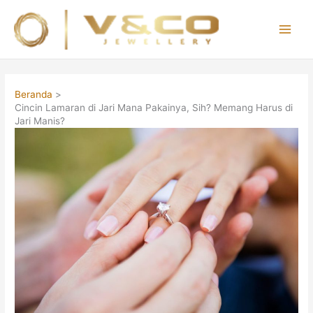
Lewati
ke
konten
Main
Men
Beranda
Cincin Lamaran di Jari Mana Pakainya, Sih? Memang Harus di
Jari Manis?