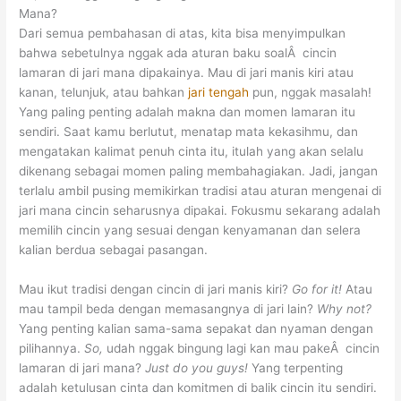
Mana?
Dari semua pembahasan di atas, kita bisa menyimpulkan
bahwa sebetulnya nggak ada aturan baku soalÂ cincin
lamaran di jari mana dipakainya. Mau di jari manis kiri atau
kanan, telunjuk, atau bahkan
jari tengah
pun, nggak masalah!
Yang paling penting adalah makna dan momen lamaran itu
sendiri. Saat kamu berlutut, menatap mata kekasihmu, dan
mengatakan kalimat penuh cinta itu, itulah yang akan selalu
dikenang sebagai momen paling membahagiakan. Jadi, jangan
terlalu ambil pusing memikirkan tradisi atau aturan mengenai di
jari mana cincin seharusnya dipakai. Fokusmu sekarang adalah
memilih cincin yang sesuai dengan kenyamanan dan selera
kalian berdua sebagai pasangan.
Mau ikut tradisi dengan cincin di jari manis kiri?
Go for it!
Atau
mau tampil beda dengan memasangnya di jari lain?
Why not?
Yang penting kalian sama-sama sepakat dan nyaman dengan
pilihannya.
So,
udah nggak bingung lagi kan mau pakeÂ cincin
lamaran di jari mana?
Just do you guys!
Yang terpenting
adalah ketulusan cinta dan komitmen di balik cincin itu sendiri.