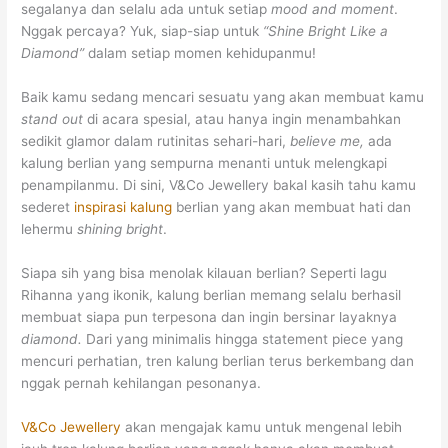
segalanya dan selalu ada untuk setiap
mood and moment
.
Nggak percaya? Yuk, siap-siap untuk
“Shine Bright Like a
Diamond”
dalam setiap momen kehidupanmu!
Baik kamu sedang mencari sesuatu yang akan membuat kamu
stand out
di acara spesial, atau hanya ingin menambahkan
sedikit glamor dalam rutinitas sehari-hari,
believe me,
ada
kalung berlian yang sempurna menanti untuk melengkapi
penampilanmu. Di sini, V&Co Jewellery bakal kasih tahu kamu
sederet
inspirasi kalung
berlian yang akan membuat hati dan
lehermu
shining bright
.
Siapa sih yang bisa menolak kilauan berlian? Seperti lagu
Rihanna yang ikonik, kalung berlian memang selalu berhasil
membuat siapa pun terpesona dan ingin bersinar layaknya
diamond.
Dari yang minimalis hingga statement piece yang
mencuri perhatian, tren kalung berlian terus berkembang dan
nggak pernah kehilangan pesonanya.
V&Co Jewellery
akan mengajak kamu untuk mengenal lebih