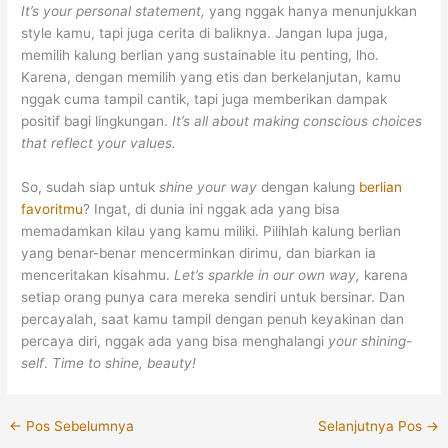
It’s your personal statement,
yang nggak hanya menunjukkan
style kamu, tapi juga cerita di baliknya. Jangan lupa juga,
memilih kalung berlian yang sustainable itu penting, lho.
Karena, dengan memilih yang etis dan berkelanjutan, kamu
nggak cuma tampil cantik, tapi juga memberikan dampak
positif bagi lingkungan.
It’s all about making conscious choices
that reflect your values.
So, sudah siap untuk
shine your way
dengan kalung
berlian
favoritmu
? Ingat, di dunia ini nggak ada yang bisa
memadamkan kilau yang kamu miliki. Pilihlah kalung berlian
yang benar-benar mencerminkan dirimu, dan biarkan ia
menceritakan kisahmu.
Let’s sparkle in our own way,
karena
setiap orang punya cara mereka sendiri untuk bersinar. Dan
percayalah, saat kamu tampil dengan penuh keyakinan dan
percaya diri, nggak ada yang bisa menghalangi
your shining-
self
.
Time to shine, beauty!
←
Pos Sebelumnya
Selanjutnya Pos
→