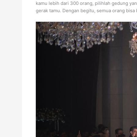
kamu lebih dari 300 orang, pilihlah gedung ya
gerak tamu. Dengan begitu, semua orang bisa