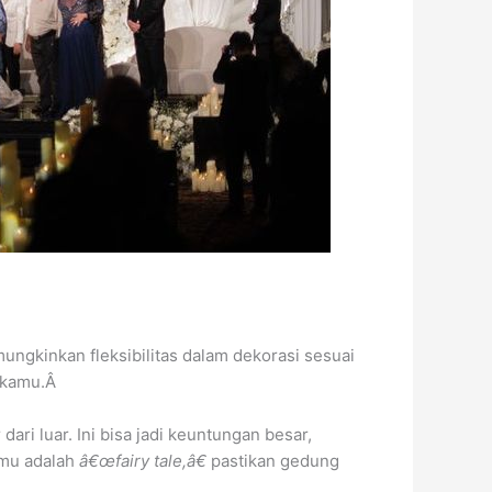
ngkinkan fleksibilitas dalam dekorasi sesuai
n kamu.Â
i luar. Ini bisa jadi keuntungan besar,
amu adalah
â€œfairy tale,â€
pastikan gedung