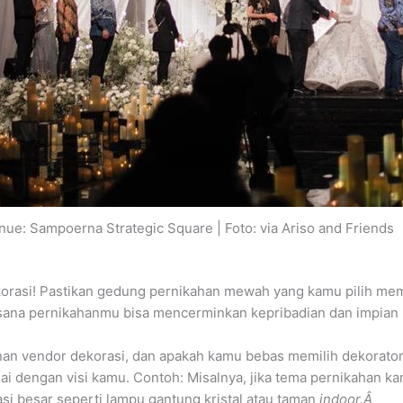
nue: Sampoerna Strategic Square | Foto: via Ariso and Friends
korasi! Pastikan gedung pernikahan mewah yang kamu pilih memu
uasana pernikahanmu bisa mencerminkan kepribadian dan impia
 vendor dekorasi, dan apakah kamu bebas memilih dekorator dar
ai dengan visi kamu. Contoh: Misalnya, jika tema pernikahan k
i besar seperti lampu gantung kristal atau taman
indoor.Â