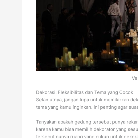
Ve
Dekorasi: Fleksibilitas dan Tema yang Cocok
Selanjutnya, jangan lupa untuk memikirkan de
tema yang kamu inginkan. Ini penting agar s
Tanyakan apakah gedung tersebut punya rekanan
karena kamu bisa memilih dekorator yang sesu
tersebut punya ruang yang cukup untuk dekoras