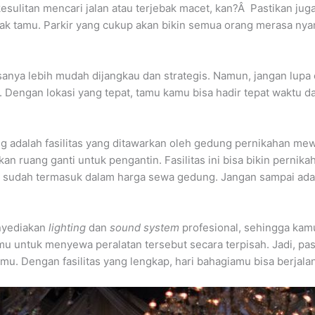
sulitan mencari jalan atau terjebak macet, kan?Â Pastikan jug
ak tamu. Parkir yang cukup akan bikin semua orang merasa nya
sanya lebih mudah dijangkau dan strategis. Namun, jangan lupa
k. Dengan lokasi yang tepat, tamu kamu bisa hadir tepat waktu d
ting adalah fasilitas yang ditawarkan oleh gedung pernikahan 
hkan ruang ganti untuk pengantin. Fasilitas ini bisa bikin pern
ng sudah termasuk dalam harga sewa gedung. Jangan sampai ad
nyediakan
lighting
dan
sound system
profesional, sehingga kam
 untuk menyewa peralatan tersebut secara terpisah. Jadi, pas
. Dengan fasilitas yang lengkap, hari bahagiamu bisa berjal