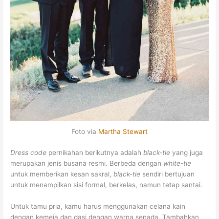
Foto via
Martha Stewart
Dress code
pernikahan berikutnya adalah
black-tie
yang juga
merupakan jenis busana resmi. Berbeda dengan
white-tie
untuk memberikan kesan sakral,
black-tie
sendiri bertujuan
untuk menampilkan sisi formal, berkelas, namun tetap santai.
Untuk tamu pria, kamu harus menggunakan celana kain
dengan kemeja dan dasi dengan warna senada. Tambahkan