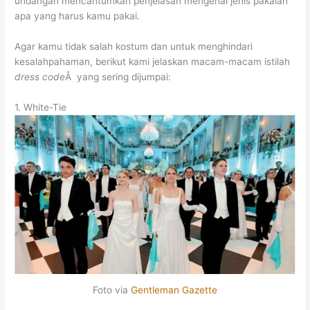
undangan mencantumkan penjelasan mengenai jenis pakaian
apa yang harus kamu pakai.
Agar kamu tidak salah kostum dan untuk menghindari
kesalahpahaman, berikut kami jelaskan macam-macam istilah
dress code
Â yang sering dijumpai:
1. White-Tie
Foto via
Gentleman Gazette