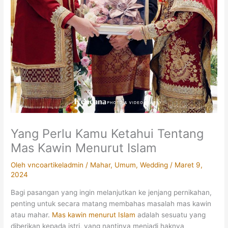
Yang Perlu Kamu Ketahui Tentang
Mas Kawin Menurut Islam
Oleh
vncoartikeladmin
/
Mahar
,
Umum
,
Wedding
/
Maret 9,
2024
Bagi pasangan yang ingin melanjutkan ke jenjang pernikahan,
penting untuk secara matang membahas masalah mas kawin
atau mahar.
Mas kawin menurut Islam
adalah sesuatu yang
diberikan kepada istri, yang nantinya menjadi haknya