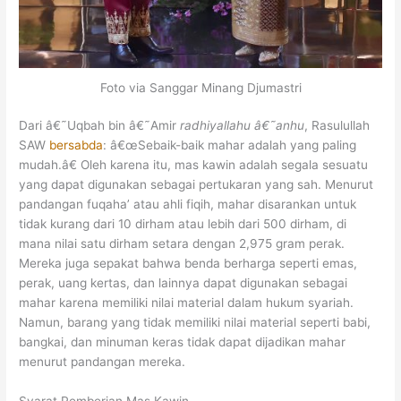
Foto via Sanggar Minang Djumastri
Dari â€˜Uqbah bin â€˜Amir
radhiyallahu â€˜anhu
, Rasulullah
SAW
bersabda
: â€œSebaik-baik mahar adalah yang paling
mudah.â€ Oleh karena itu, mas kawin adalah segala sesuatu
yang dapat digunakan sebagai pertukaran yang sah. Menurut
pandangan fuqaha’ atau ahli fiqih, mahar disarankan untuk
tidak kurang dari 10 dirham atau lebih dari 500 dirham, di
mana nilai satu dirham setara dengan 2,975 gram perak.
Mereka juga sepakat bahwa benda berharga seperti emas,
perak, uang kertas, dan lainnya dapat digunakan sebagai
mahar karena memiliki nilai material dalam hukum syariah.
Namun, barang yang tidak memiliki nilai material seperti babi,
bangkai, dan minuman keras tidak dapat dijadikan mahar
menurut pandangan mereka.
Syarat Pemberian Mas Kawin