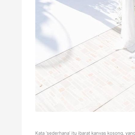
Kata ‘sederhana’ itu ibarat kanvas kosong, ya