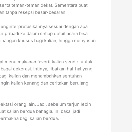
 serta teman-teman dekat. Sementara buat
ah tanpa resepsi besar-besaran.
 menginterpretasikannya sesuai dengan apa
 pribadi ke dalam setiap detail acara bisa
kenangan khusus bagi kalian, hingga menyusun
t menu makanan favorit kalian sendiri untuk
agai dekorasi. Intinya, libatkan hal-hal yang
a bagi kalian dan menambahkan sentuhan
ingin kalian kenang dan ceritakan berulang
ektasi orang lain. Jadi, sebelum terjun lebih
kalian berdua bahagia. Ini bakal jadi
ermakna bagi kalian berdua.