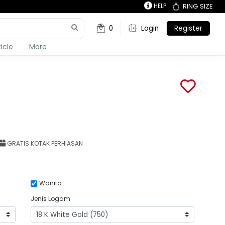
HELP
RING SIZE
0
Login
Register
ticle
More
GRATIS KOTAK PERHIASAN
Wanita
Jenis Logam