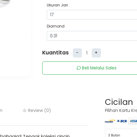
Ukuran Jari
Diamond
Kuantitas
-
+
Beli Melalui Sales
Cicilan
n
Review (0)
Pilihan Kartu Kr
3 Bulan
 bahagia? Tengok koleksi cincin