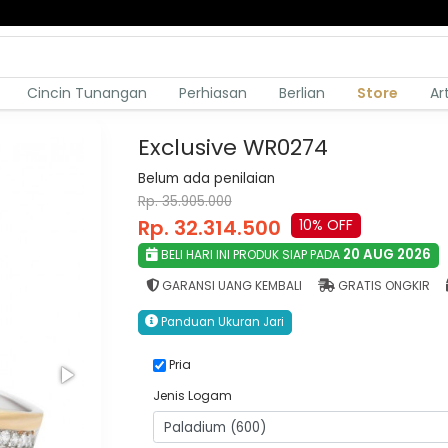
Cincin Tunangan
Perhiasan
Berlian
Store
Ar
Exclusive WR0274
Belum ada penilaian
Rp. 35.905.000
Rp. 32.314.500
10% OFF
20 AUG 2026
BELI HARI INI PRODUK SIAP PADA
GARANSI UANG KEMBALI
GRATIS ONGKIR
Panduan Ukuran Jari
Pria
Jenis Logam