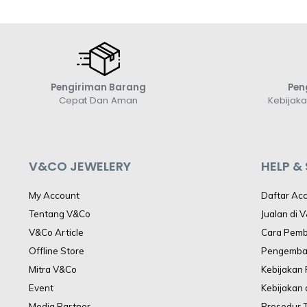
Pengiriman Barang
Pen
Cepat Dan Aman
Kebijak
V&CO JEWELERY
HELP &
My Account
Daftar Ac
Tentang V&Co
Jualan di 
V&Co Article
Cara Pem
Offline Store
Pengemba
Mitra V&Co
Kebijakan
Event
Kebijakan 
Media Partner
Prosedur 