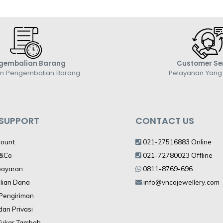
gembalian Barang
Customer Se
an Pengembalian Barang
Pelayanan Yan
 SUPPORT
CONTACT US
count
021-27516883 Online
V&Co
021-72780023 Offline
bayaran
0811-8769-696
lian Dana
info@vncojewellery.com
 Pengiriman
dan Privasi
Tukar Tambah