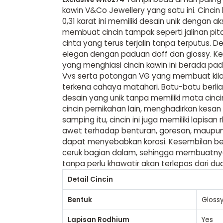
kawin V&Co Jewellery yang satu ini. Cincin 
0,31 karat ini memiliki desain unik dengan 
membuat cincin tampak seperti jalinan pi
cinta yang terus terjalin tanpa terputus. De
elegan dengan paduan doff dan glossy. K
yang menghiasi cincin kawin ini berada pad
Vvs serta potongan VG yang membuat kilau
terkena cahaya matahari. Batu-batu berlia
desain yang unik tanpa memiliki mata cinc
cincin pernikahan lain, menghadirkan kesan
samping itu, cincin ini juga memiliki lapi
awet terhadap benturan, goresan, maupun
dapat menyebabkan korosi. Kesembilan be
ceruk bagian dalam, sehingga membuatnya
tanpa perlu khawatir akan terlepas dari d
Detail Cincin
Bentuk
Gloss
Lapisan Rodhium
Yes