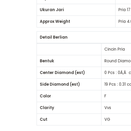
Ukuran Jari
Pria
17
Approx Weight
Pria
4.
Detail Berlian
Cincin Pria
Bentuk
Round Diamo
Center Diamond (est)
0 Pcs : 0Ã‚Â 
Side Diamond (est)
19 Pcs : 0.31 c
Color
F
Clarity
Vvs
Cut
VG