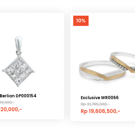
10%
 Berlian DP000154
Exclusive WR0066
00,000,-
Rp 21,785,000,-
120,000,-
Rp 19,606,500,-