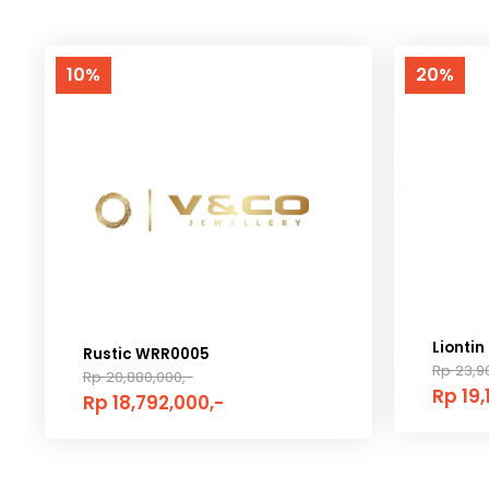
10%
20%
Liontin
Rustic WRR0005
Rp 23,9
Rp 20,880,000,-
Rp 19,
Rp 18,792,000,-