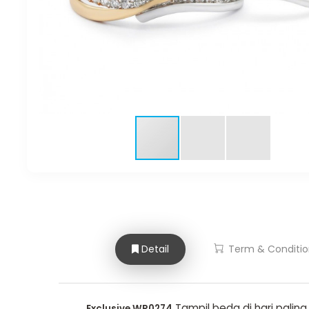
Detail
Term & Conditio
Tampil beda di hari paling
Exclusive WR0274