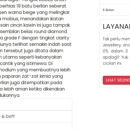
berhias 19 batu berlian seberat
6 Bulan
aksen warna beige yang melingkar
ta mobius, menandakan ikatan
LAYANA
sain cincin kawin ini juga tampak
esembilan belas round diamond
a grade F dengan tingkat clarity
Tak perlu me
nya terlihat semakin indah saat
Jewellery, a
n tersebut juga ditata dalam
0% dalam 3 
in utama seperti kebanyakan
apalagi? Yuk,
 cantik yang istimewa. Di
cicilan ini.
san rhodium yang membuatnya lebih
 paparan zat-zat kimia yang
LIHAT SELE
rlian juga ditempatkan pada
 lebih aman ketika dikenakan
udukannya.
y & Doff