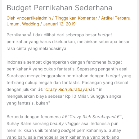
Budget Pernikahan Sederhana
Oleh
vncoartikeladmin
/
Tinggalkan Komentar
/
Artikel Terbaru
,
Umum
,
Wedding
/
Januari 12, 2019
PernikahanÂ tidak dilihat dari seberapa besar
budget
pernikahanyang harus dikeluarkan, melainkan seberapa besar
rasa cinta yang melandasinya.
Indonesia sempat digemparkan dengan fenomena
budget
pernikahanÂ yang cukup fantastis. Sepasang pengantin asal
Surabaya menyelenggarakan pernikahan dengan
budget
yang
terbilang cukup megah dan fantastis. Pasangan yang dikenal
dengan julukan
â€˜
Crazy Rich Surabayan
â€™
ini
mengeluarkan biaya sebesar Rp 10 Miliar. Sungguh angka
yang fantasis, bukan?
Berbeda dengan fenomena
â€˜Crazy Rich Surabayanâ€™
,
Suhay Salim seorang
beauty vlogger
asal Indonesia pun
memiliki kisah unik tentang
budget
pernikahannya. Suhay
yang baru saja menggelar pernikahannya yang terbilang