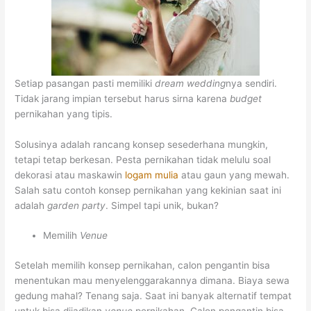
Setiap pasangan pasti memiliki
dream wedding
nya sendiri.
Tidak jarang impian tersebut harus sirna karena
budget
pernikahan yang tipis.
Solusinya adalah rancang konsep sesederhana mungkin,
tetapi tetap berkesan. Pesta pernikahan tidak melulu soal
dekorasi atau maskawin
logam mulia
atau gaun yang mewah.
Salah satu contoh konsep pernikahan yang kekinian saat ini
adalah
garden party
. Simpel tapi unik, bukan?
Memilih
Venue
Setelah memilih konsep pernikahan, calon pengantin bisa
menentukan mau menyelenggarakannya dimana. Biaya sewa
gedung mahal? Tenang saja. Saat ini banyak alternatif tempat
untuk bisa dijadikan
venue
pernikahan. Calon pengantin bisa