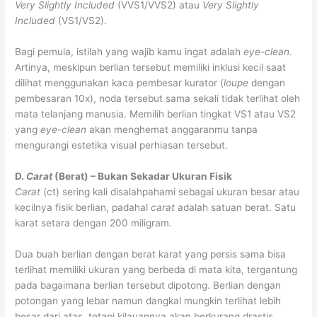
Very Slightly Included
(VVS1/VVS2) atau
Very Slightly
Included
(VS1/VS2).
Bagi pemula, istilah yang wajib kamu ingat adalah
eye-clean
.
Artinya, meskipun berlian tersebut memiliki inklusi kecil saat
dilihat menggunakan kaca pembesar kurator (
loupe
dengan
pembesaran 10x), noda tersebut sama sekali tidak terlihat oleh
mata telanjang manusia. Memilih berlian tingkat VS1 atau VS2
yang
eye-clean
akan menghemat anggaranmu tanpa
mengurangi estetika visual perhiasan tersebut.
D.
Carat
(Berat) – Bukan Sekadar Ukuran Fisik
Carat
(ct) sering kali disalahpahami sebagai ukuran besar atau
kecilnya fisik berlian, padahal
carat
adalah satuan berat. Satu
karat setara dengan 200 miligram.
Dua buah berlian dengan berat karat yang persis sama bisa
terlihat memiliki ukuran yang berbeda di mata kita, tergantung
pada bagaimana berlian tersebut dipotong. Berlian dengan
potongan yang lebar namun dangkal mungkin terlihat lebih
besar dari atas, tetapi kilauannya akan berkurang drastis.