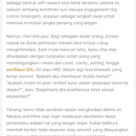
sebagai bentuk
self-reward
atas kerja kerasmu selama ini,
sebuah lambang komitmen suci berupa
engagement ring
(cincin tunangan), ataupun sebagai langkah awal untuk
memulai
investasi
jangka panjang yang elegan.
Namun, mari kita jujur. Bagi sebagian besar orang, proses
masuk ke dunia perhiasan mewah bisa terasa cukup
mengintimidasi. Saat mulai mencari tahu, kamu tiba-tiba
dihadapkan dengan tumpukan istilah asing yang
membingungkan—mulai dari
carat
,
clarity
,
setting
, hingga
sertifikasi GIA
, IGI atau HRD. Belum lagi rasa khawatir yang
kerap muncul:
“Apakah aku membayar terlalu mahal?”
,
“Apakah model ini akan terlihat kuno dalam beberapa tahun ke
depan?”
, atau
“Bagaimana jika kualitasnya tidak sesuai
ekspektasi?”
Tenang, kamu tidak sendirian dalam menghadapi dilema ini.
Merasa
overthink
saat ingin melakukan pembelian besar
pertamamu adalah hal yang sangat wajar. Kabar baiknya,
membeli berlian tidak seseram atau serumit yang dibayangkan