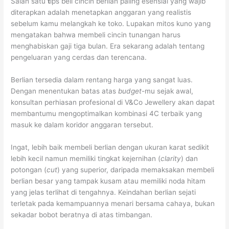
Salah satu
t
ips beli cincin berlian paling esensial yang wajib
diterapkan adalah menetapkan anggaran yang realistis
sebelum kamu melangkah ke toko. Lupakan mitos kuno yang
mengatakan bahwa membeli cincin tunangan harus
menghabiskan gaji tiga bulan. Era sekarang adalah tentang
pengeluaran yang cerdas dan terencana.
Berlian tersedia dalam rentang harga yang sangat luas.
Dengan menentukan batas atas
budget
-mu sejak awal,
konsultan perhiasan profesional di V&Co Jewellery akan dapat
membantumu mengoptimalkan kombinasi 4C terbaik yang
masuk ke dalam koridor anggaran tersebut.
Ingat, lebih baik membeli berlian dengan ukuran karat sedikit
lebih kecil namun memiliki tingkat kejernihan (
clarity
) dan
potongan (
cut
) yang superior, daripada memaksakan membeli
berlian besar yang tampak kusam atau memiliki noda hitam
yang jelas terlihat di tengahnya. Keindahan berlian sejati
terletak pada kemampuannya menari bersama cahaya, bukan
sekadar bobot beratnya di atas timbangan.