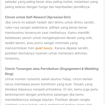
sekadar yang paling besar atau paling mahal, melainkan yang
paling selaras dengan fungsi dan kepribadian pemiliknya.
Cincin untuk
Self-Reward
(Apresiasi Diri)
Jika cincin ini adalah hadiah dari dirimu untuk dirimu sendiri,
rules
-nya sangat sederhana: pilihlah yang benar-benar
membuatmu tersenyum saat melihatnya. Kamu memiliki
kebebasan penuh untuk mengeksplorasi desain yang unik,
sedikit berani, atau justru sangat minimalis yang
mencerminkan tren
quiet luxury
. Karena dipakai sendiri,
pastikan bentuknya nyaman untuk menemani aktivitas
harianmu.
Cincin Tunangan atau Pernikahan (
Engagement & Wedding
Ring
)
Untuk momen romantis sekali seumur hidup, cincin berlian
harus membawa pesan komitmen yang kuat. Desain yang
timeless
biasanya menjadi primadona. Di sini, kamu juga perlu
berkompromi dengan preferensi pasangan jika kamu
membelikannya sebagai kejutan. Pastikan desain rangka
(
setting
) cukup kokoh untuk melindungi berlian utama dari