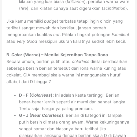
kilauan yang luar biasa (
brilliance
), percikan warna warni
(
fire
), dan kilatan cahaya saat digerakkan (
scintillation
).
Jika kamu memiliki
budget
terbatas tetapi ingin cincin yang
terlihat sangat mewah dan berkilau, jangan pernah
mengorbankan kualitas
cut
. Pilihlah tingkat potongan
Excellent
atau
Very Good
meskipun ukuran karatnya sedikit lebih kecil.
B.
Color
(Warna) – Menilai Kejernihan Tanpa Rona
Secara umum, berlian putih atau
colorless
dinilai berdasarkan
seberapa bersih berlian tersebut dari rona warna kuning atau
cokelat. GIA membagi skala warna ini menggunakan huruf
alfabet dari D hingga Z:
D – F (
Colorless
):
Ini adalah kasta tertinggi. Berlian
benar-benar jernih seperti air murni dan sangat langka.
Tentu saja, harganya paling premium.
G – J (
Near Colorless
):
Berlian di kategori ini tampak
putih bersih di mata orang awam. Warna kekuningannya
sangat samar dan biasanya baru terlihat jika
disejajarkan langsung dengan berlian skala D di bawah