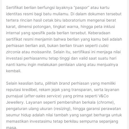
Sertifikat berlian berfungsi layaknya “paspor” atau kartu
identitas resmi bagi batu muliamu. Di dalam dokumen tersebut
tertera rincian hasil cetak biru laboratorium mengenai berat
karat, dimensi potongan, tingkat warna, hingga peta inklusi
internal yang spesifik pada berlian tersebut. Keberadaan
sertifikat resmi menjamin bahwa berlian yang kamu beli adalah
perhiasan berlian asli, bukan berlian tiruan seperti
cubic
zirconia
atau
moissanite
. Selain itu, sertifikasi ini menjaga nilai
investasi perhiasanmu tetap tinggi dan valid saat suatu hari
nanti kamu ingin melakukan penilaian ulang atau menjualnya
kembali.
Selain keaslian batu, pilihlah
brand
perhiasan yang memiliki
reputasi kredibel, rekam jejak yang transparan, serta layanan
purnajual (
after-sales service
) yang prima seperti V&Co
Jewellery. Layanan seperti pembersihan berkala (
chrome
),
pengaturan ulang ukuran (
resizing
), hingga garansi perawatan
seumur hidup adalah nilai tambah yang sangat berharga untuk
memastikan investasimu tetap berkilau sempurna sepanjang
masa.