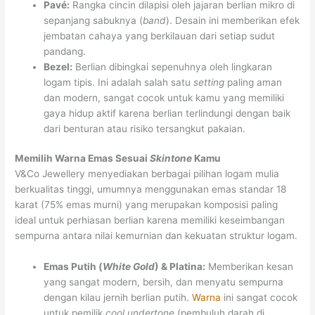
Pavé:
Rangka cincin dilapisi oleh jajaran berlian mikro di
sepanjang sabuknya (
band
). Desain ini memberikan efek
jembatan cahaya yang berkilauan dari setiap sudut
pandang.
Bezel:
Berlian dibingkai sepenuhnya oleh lingkaran
logam tipis. Ini adalah salah satu
setting
paling aman
dan modern, sangat cocok untuk kamu yang memiliki
gaya hidup aktif karena berlian terlindungi dengan baik
dari benturan atau risiko tersangkut pakaian.
Memilih Warna Emas Sesuai
Skintone
Kamu
V&Co Jewellery menyediakan berbagai pilihan logam mulia
berkualitas tinggi, umumnya menggunakan emas standar 18
karat (75% emas murni) yang merupakan komposisi paling
ideal untuk perhiasan berlian karena memiliki keseimbangan
sempurna antara nilai kemurnian dan kekuatan struktur logam.
Emas Putih (
White Gold
) & Platina:
Memberikan kesan
yang sangat modern, bersih, dan menyatu sempurna
dengan kilau jernih berlian putih.
Warna
ini sangat cocok
untuk pemilik
cool undertone
(pembuluh darah di