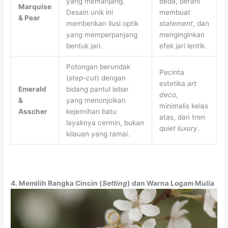
yang memanjang.
beda, berani
Marquise
Desain unik ini
membuat
& Pear
memberikan ilusi optik
statement
, dan
yang memperpanjang
menginginkan
bentuk jari.
efek jari lentik.
Potongan berundak
Pecinta
(
step-cut
) dengan
estetika
art
Emerald
bidang pantul lebar
deco
,
&
yang menonjolkan
minimalis kelas
Asscher
kejernihan batu
atas, dan tren
layaknya cermin, bukan
quiet luxury
.
kilauan yang ramai.
4. Memilih Rangka Cincin (
Setting
) dan Warna Logam Mulia