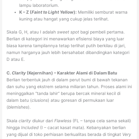
lampu laboratorium.
K – Z (
Faint to Light Yellow
):
Memiliki semburat warna
kuning atau hangat yang cukup jelas terlihat.
Skala G, H, atau I adalah
sweet spot
bagi pembeli pertama.
Berlian di kategori ini menawarkan efisiensi biaya yang luar
biasa karena tampilannya tetap terlihat putih berkilau di jari,
namun harganya jauh lebih bersahabat dibandingkan kategori
D atau E.
C.
Clarity
(Kejernihan) – Karakter Alami di Dalam Batu
Berlian terbentuk jauh di dalam perut bumi di bawah tekanan
dan suhu yang ekstrem selama miliaran tahun. Proses alami ini
meninggalkan “tanda lahir” berupa bercak mineral kecil di
dalam batu (
clusions
) atau goresan di permukaan luar
(
blemishes
).
Skala
clarity
diukur dari
Flawless
(FL – tanpa cela sama sekali)
hingga
Included
(I – cacat kasat mata). Kebanyakan berlian
yang dijual di toko perhiasan berkualitas berada di tingkat
Very