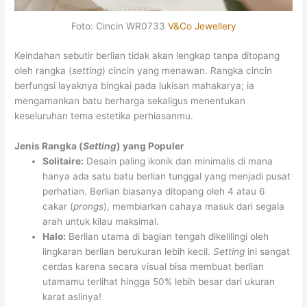
Foto: Cincin WR0733
V&Co Jewellery
Keindahan sebutir berlian tidak akan lengkap tanpa ditopang
oleh rangka (
setting
) cincin yang menawan. Rangka cincin
berfungsi layaknya bingkai pada lukisan mahakarya; ia
mengamankan batu berharga sekaligus menentukan
keseluruhan tema estetika perhiasanmu.
Jenis Rangka (
Setting
) yang Populer
Solitaire:
Desain paling ikonik dan minimalis di mana
hanya ada satu batu berlian tunggal yang menjadi pusat
perhatian. Berlian biasanya ditopang oleh 4 atau 6
cakar (
prongs
), membiarkan cahaya masuk dari segala
arah untuk kilau maksimal.
Halo:
Berlian utama di bagian tengah dikelilingi oleh
lingkaran berlian berukuran lebih kecil.
Setting
ini sangat
cerdas karena secara visual bisa membuat berlian
utamamu terlihat hingga 50% lebih besar dari ukuran
karat aslinya!