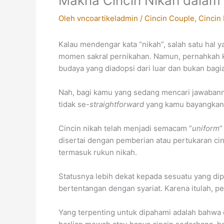
Makna Cincin Nikah dalam I
Oleh
vncoartikeladmin
/
Cincin Couple
,
Cincin
Kalau mendengar kata “nikah”, salah satu hal 
momen sakral pernikahan. Namun, pernahkah 
budaya yang diadopsi dari luar dan bukan bagian
Nah, bagi kamu yang sedang mencari jawabanny
tidak se-
straightforward
yang kamu bayangkan. 
Cincin nikah telah menjadi semacam “
uniform
”
disertai dengan pemberian atau pertukaran cin
termasuk rukun nikah.
Statusnya lebih dekat kepada sesuatu yang dip
bertentangan dengan syariat. Karena itulah, p
Yang terpenting untuk dipahami adalah bahwa d