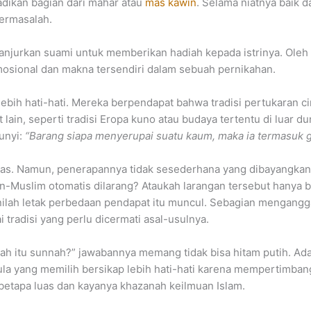
jadikan bagian dari mahar atau
mas kawin
. Selama niatnya baik 
ermasalah.
urkan suami untuk memberikan hadiah kepada istrinya. Oleh k
emosional dan makna tersendiri dalam sebuah pernikahan.
ih hati-hati. Mereka berpendapat bahwa tradisi pertukaran cinc
in, seperti tradisi Eropa kuno atau budaya tertentu di luar dun
unyi:
“Barang siapa menyerupai suatu kaum, maka ia termasuk 
egas. Namun, penerapannya tidak sesederhana yang dibayangkan
n-Muslim otomatis dilarang? Ataukah larangan tersebut hanya b
ilah letak perbedaan pendapat itu muncul. Sebagian menganggap 
tradisi yang perlu dicermati asal-usulnya.
 nikah itu sunnah?” jawabannya memang tidak bisa hitam putih.
a yang memilih bersikap lebih hati-hati karena mempertimbang
etapa luas dan kayanya khazanah keilmuan Islam.