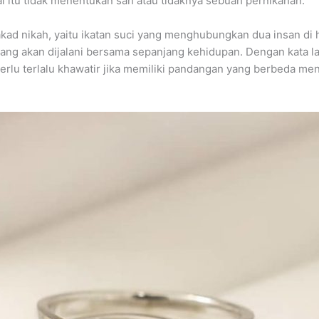
l itu tidak menentukan sah atau tidaknya sebuah pernikahan.
kad nikah, yaitu ikatan suci yang menghubungkan dua insan di h
ng akan dijalani bersama sepanjang kehidupan. Dengan kata lai
k perlu terlalu khawatir jika memiliki pandangan yang berbeda 