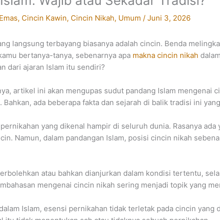
slam: Wajib atau Sekadar Tradisi?
 Emas
,
Cincin Kawin
,
Cincin Nikah
,
Umum
/
Juni 3, 2026
yang langsung terbayang biasanya adalah cincin. Benda melingk
kamu bertanya-tanya, sebenarnya apa
makna cincin nikah
dalam 
 dari ajaran Islam itu sendiri?
a, artikel ini akan mengupas sudut pandang Islam mengenai c
Bahkan, ada beberapa fakta dan sejarah di balik tradisi ini y
 pernikahan yang dikenal hampir di seluruh dunia. Rasanya ada 
cin. Namun, dalam pandangan Islam, posisi cincin nikah sebenar
erbolehkan atau bahkan dianjurkan dalam kondisi tertentu, sel
embahasan mengenai cincin nikah sering menjadi topik yang men
alam Islam, esensi pernikahan tidak terletak pada cincin yang 