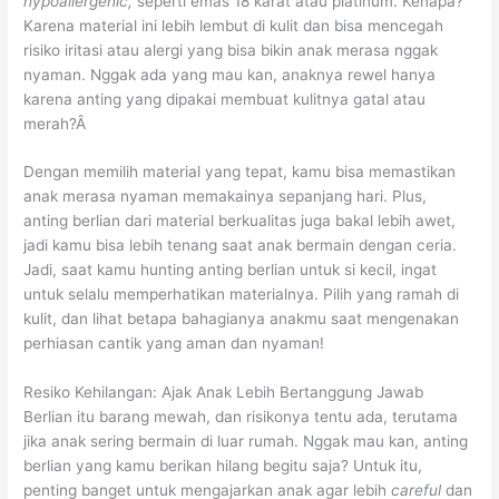
hypoallergenic,
seperti emas 18 karat atau platinum. Kenapa?
Karena material ini lebih lembut di kulit dan bisa mencegah
risiko iritasi atau alergi yang bisa bikin anak merasa nggak
nyaman. Nggak ada yang mau kan, anaknya rewel hanya
karena anting yang dipakai membuat kulitnya gatal atau
merah?Â
Dengan memilih material yang tepat, kamu bisa memastikan
anak merasa nyaman memakainya sepanjang hari. Plus,
anting berlian dari material berkualitas juga bakal lebih awet,
jadi kamu bisa lebih tenang saat anak bermain dengan ceria.
Jadi, saat kamu hunting anting berlian untuk si kecil, ingat
untuk selalu memperhatikan materialnya. Pilih yang ramah di
kulit, dan lihat betapa bahagianya anakmu saat mengenakan
perhiasan cantik yang aman dan nyaman!
Resiko Kehilangan: Ajak Anak Lebih Bertanggung Jawab
Berlian itu barang mewah, dan risikonya tentu ada, terutama
jika anak sering bermain di luar rumah. Nggak mau kan, anting
berlian yang kamu berikan hilang begitu saja? Untuk itu,
penting banget untuk mengajarkan anak agar lebih
careful
dan