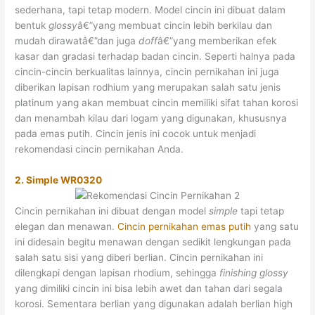
sederhana, tapi tetap modern. Model cincin ini dibuat dalam
bentuk
glossy
â€”yang membuat cincin lebih berkilau dan
mudah dirawatâ€”dan juga
doff
â€”yang memberikan efek
kasar dan gradasi terhadap badan cincin. Seperti halnya pada
cincin-cincin berkualitas lainnya, cincin pernikahan ini juga
diberikan lapisan rodhium yang merupakan salah satu jenis
platinum yang akan membuat cincin memiliki sifat tahan korosi
dan menambah kilau dari logam yang digunakan, khususnya
pada emas putih. Cincin jenis ini cocok untuk menjadi
rekomendasi cincin pernikahan Anda.
2. Simple WR0320
Cincin pernikahan ini dibuat dengan model
simple
tapi tetap
elegan dan menawan.
Cincin pernikahan emas putih
yang satu
ini didesain begitu menawan dengan sedikit lengkungan pada
salah satu sisi yang diberi berlian. Cincin pernikahan ini
dilengkapi dengan lapisan rhodium, sehingga
finishing glossy
yang dimiliki cincin ini bisa lebih awet dan tahan dari segala
korosi. Sementara berlian yang digunakan adalah berlian high