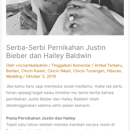
Serba-Serbi Pernikahan Justin
Bieber dan Hailey Baldwin
Oleh
vncoartikeladmin
/
Tinggalkan Komentar
/
Artikel Terbaru
,
Berlian
,
Cincin Kawin
,
Cincin Nikah
,
Cincin Tunangan
,
Hiburan
,
Wedding
/
Oktober 3, 2019
Jika kamu baru saja membuka sosial mediamu, maka tak perlu
heran apalagi kaget kalau
timeline
-mu berisi berita bahwa
pernikahan Justin Bieber dan Hailey Baldwin telah
diselenggarakan selama akhir pekan kemarin.
Pesta Pernikahan Justin dan Hailey
Tepat satu tahun setelah mereka menikah secara resmi di