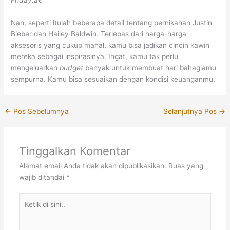
Nah, seperti itulah beberapa detail tentang pernikahan Justin
Bieber dan Hailey Baldwin. Terlepas dari harga-harga
aksesoris yang cukup mahal, kamu bisa jadikan cincin kawin
mereka sebagai inspirasinya. Ingat, kamu tak perlu
mengeluarkan
budget
banyak untuk membuat hari bahagiamu
sempurna. Kamu bisa sesuaikan dengan kondisi keuanganmu.
←
Pos Sebelumnya
Selanjutnya Pos
→
Tinggalkan Komentar
Alamat email Anda tidak akan dipublikasikan.
Ruas yang
wajib ditandai
*
Ketik
di
sini..