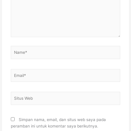
Name*
Email*
Situs
Web
Simpan nama, email, dan situs web saya pada
peramban ini untuk komentar saya berikutnya.