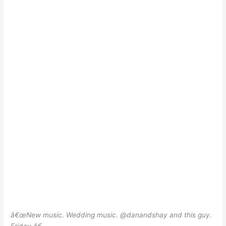
â€œNew music. Wedding music. @danandshay and this guy.
Friday.â€