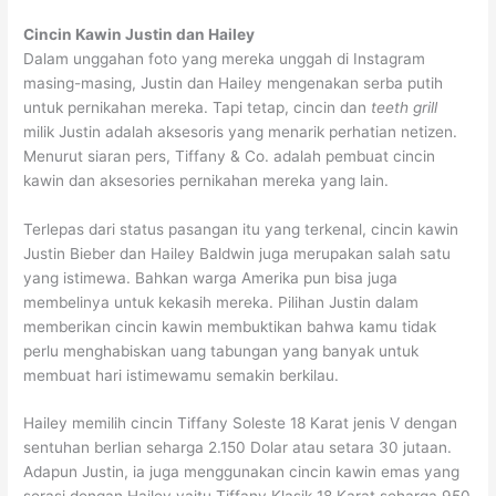
Cincin Kawin Justin dan Hailey
Dalam unggahan foto yang mereka unggah di Instagram
masing-masing, Justin dan Hailey mengenakan serba putih
untuk pernikahan mereka. Tapi tetap, cincin dan
teeth grill
milik Justin adalah aksesoris yang menarik perhatian netizen.
Menurut siaran pers, Tiffany & Co. adalah pembuat cincin
kawin dan aksesories pernikahan mereka yang lain.
Terlepas dari status pasangan itu yang terkenal, cincin kawin
Justin Bieber dan Hailey Baldwin juga merupakan salah satu
yang istimewa. Bahkan warga Amerika pun bisa juga
membelinya untuk kekasih mereka. Pilihan Justin dalam
memberikan cincin kawin membuktikan bahwa kamu tidak
perlu menghabiskan uang tabungan yang banyak untuk
membuat hari istimewamu semakin berkilau.
Hailey memilih cincin Tiffany Soleste 18 Karat jenis V dengan
sentuhan berlian seharga 2.150 Dolar atau setara 30 jutaan.
Adapun Justin, ia juga menggunakan cincin kawin emas yang