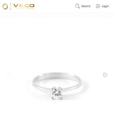
Search
Login