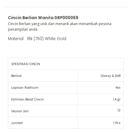
Cincin Berlian Wanita DRP000069
Cincin Berlian yang unik dan menarik akan menambah pesona
penampilan anda
Material : 18k (750) White Gold
SPESIFIKASI CINCIN
Bentuk
Glossy & Doff
Lapisan Rodhium
Yes
Estimasi Berat Cincin
1.4 gr
12
Ukuran Jari
Jumlah
1 Pcs