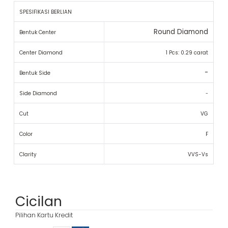
SPESIFIKASI BERLIAN
Round Diamond
Bentuk Center
Center Diamond
1 Pcs: 0.29 carat
-
Bentuk Side
Side Diamond
-
Cut
VG
Color
F
Clarity
VVS-Vs
Cicilan
Pilihan Kartu Kredit