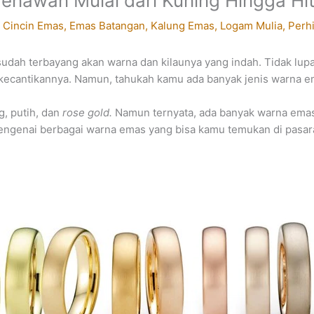
enawan Mulai dari Kuning Hingga Hi
/
Cincin Emas
,
Emas Batangan
,
Kalung Emas
,
Logam Mulia
,
Perh
sudah terbayang akan warna dan kilaunya yang indah. Tidak lupa
 kecantikannya. Namun, tahukah kamu ada banyak jenis warna e
g, putih, dan
rose gold.
Namun ternyata, ada banyak warna emas l
ngenai berbagai warna emas yang bisa kamu temukan di pasar