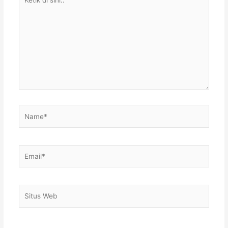
di
sini..
Name*
Email*
Situs
Web