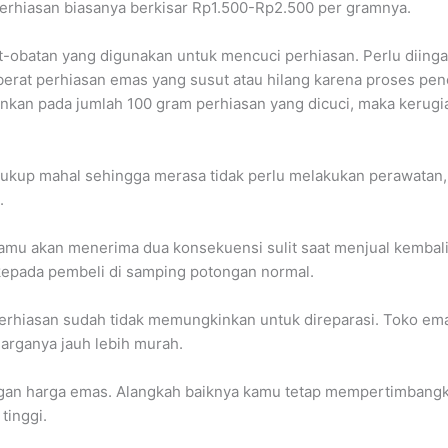
erhiasan biasanya berkisar Rp1.500-Rp2.500 per gramnya.
at-obatan yang digunakan untuk mencuci perhiasan. Perlu diing
rat perhiasan emas yang susut atau hilang karena proses penc
bankan pada jumlah 100 gram perhiasan yang dicuci, maka kerug
i cukup mahal sehingga merasa tidak perlu melakukan perawat
.
kamu akan menerima dua konsekuensi sulit saat menjual kembali
epada pembeli di samping potongan normal.
 perhiasan sudah tidak memungkinkan untuk direparasi. Toko e
harganya jauh lebih murah.
ungan harga emas. Alangkah baiknya kamu tetap mempertimbang
tinggi.