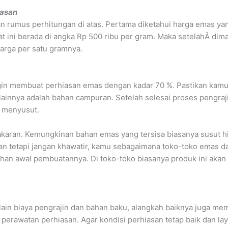
iasan
rumus perhitungan di atas. Pertama diketahui harga emas yang
t ini berada di angka Rp 500 ribu per gram. Maka setelahÂ dim
arga per satu gramnya.
ingin membuat perhiasan emas dengan kadar 70 %. Pastikan kam
lainnya adalah bahan campuran. Setelah selesai proses pengra
n menyusut.
akaran. Kemungkinan bahan emas yang tersisa biasanya susut h
Akan tetapi jangan khawatir, kamu sebagaimana toko-toko emas da
an awal pembuatannya. Di toko-toko biasanya produk ini akan
lain biaya pengrajin dan bahan baku, alangkah baiknya juga m
perawatan perhiasan. Agar kondisi perhiasan tetap baik dan laya