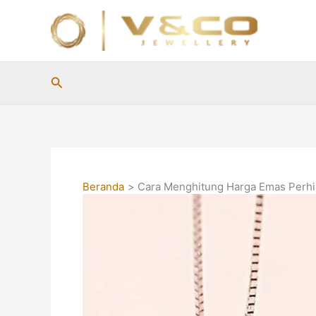
Lewati
ke
konten
Cari
Beranda
Cara Menghitung Harga Emas Perh