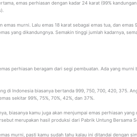
 Pertama, emas perhiasan dengan kadar 24 karat (99% kandunga
).
n emas murni. Lalu emas 18 karat sebagai emas tua, dan emas 
 emas yang dikandungnya. Semakin tinggi jumlah kadarnya, sema
 emas perhiasan beragam dari segi pembuatan. Ada yang murni 
ng di Indonesia biasanya bertanda 999, 750, 700, 420, 375. An
 emas sekitar 99%, 75%, 70%, 42%, dan 37%.
nya, biasanya kamu juga akan menjumpai emas perhiasan yang d
ersebut merupakan hasil produksi dari Pabrik Untung Bersama Se
mas murni, pasti kamu sudah tahu kalau ini ditandai dengan si